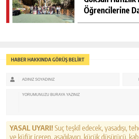
Öğrencilerine D
HABER HAKKINDA GÖRÜŞ BELİRT
YASAL UYARI!
Suç teşkil edecek, yasadışı, tehd
ve küfür içeren, aşağılayıcı, küçük düşürücü, kab