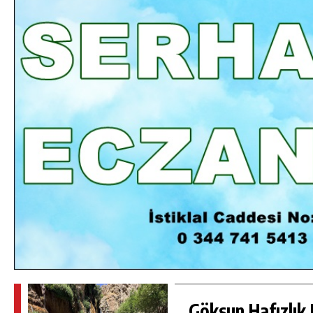
DA
GÖKSUN HAFIZLIK KIZ KUR’AN KURSU
ÖĞRENCILERINE DARENDE GEZISI.
GÜNLÜK HABER AKIŞI
Göksun Hafızlık 