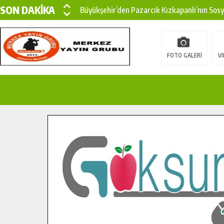
SON DAKİKA
Büyükşehir’den Pazarcık Kızkapanlı’nın Sos
Büyükşehir’den Pazarcık Kırsalına Modern Ul
Çin’den KSÜ’ye Uluslararası Başarı: Edinilen
FOTO GALERİ
VI
Büyükşehir, Türkoğlu Derebaşı Sokak’ta Sıca
Gençler Pusula Maraş Kampında Yeni Medya v
15 TEMMUZ’DA ŞEHİTLERİMİZ DUALARLA A
Büyükşehir, Göksun Kırsalında Ulaşım Konfor
İlçe Jandarma Komutanı Karakaya’dan Başkan
Bertiz’in Yeni Köprüsünde Sona Doğru.