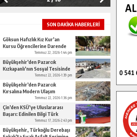
SON DAKİKA HABERLERİ
Göksun Hafızlık Kız Kur’an
Kursu Öğrencilerine Darende
Gezisi.
Temmuz 22, 2026-1:44 pm
Büyükşehir’den Pazarcık
Kızkapanlı’nın Sosyal Tesisinde
Çevre Düzenlemesi.
Temmuz 22, 2026-1:39 pm
Büyükşehir’den Pazarcık
Kırsalına Modern Ulaşım
Yatırımı.
Temmuz 22, 2026-1:36 pm
Çin’den KSÜ’ye Uluslararası
Başarı: Edinilen Bilgi Türk
Tarımına Katkı Sağlayacak.
Temmuz 17, 2026-2:43 pm
Büyükşehir, Türkoğlu Derebaşı
Sokak’ta Sıcak Asfalt Serimine