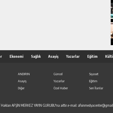
or
Ekonomi
Sağlık
Asayiş
Yazarlar
Eğitim
Kült
ANDIRIN
Güncel
Siyaset
Asayiş
Yazarlar
Eğitim
Diğer
Özel Haber
Seri İlanlar
elif Hakları AFŞİN MERKEZ YAYIN GURUBU'na aittir.e-mail: afsinmedyacenter@gmai