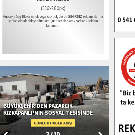
(336x280px)
Anasayfa Sağ Bloka Esnek veya Sabit ölçülerde
SINIRSIZ
reklam alanını
şablon olarak ekleyebilirsiniz. Şuan örnek olarak sadece 2 reklam
kullanıldı.
BÜYÜKŞEHIR’DEN PAZARCIK
BÜYÜKŞ
KIZKAPANLI’NIN SOSYAL TESISINDE
MODERN
ÇEVRE DÜZENLEMESI.
GÜNLÜK HABER AKIŞI
2
/
10