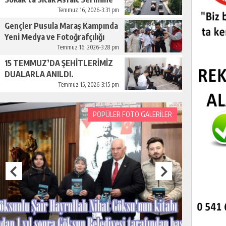
Başladı.
Temmuz 16, 2026-3:31 pm
Gençler Pusula Maraş Kampında
Yeni Medya ve Fotoğrafçılığı
Keşfetti.
Temmuz 16, 2026-3:28 pm
15 TEMMUZ’DA ŞEHİTLERİMİZ
DUALARLA ANILDI.
Temmuz 15, 2026-3:15 pm
POPÜLER FOTO GALERİLER