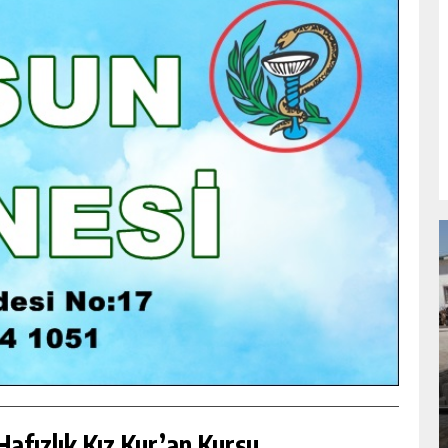
NDA
GÖKSUN HAFIZLIK KIZ KUR’AN KURSU
ÖĞRENCILERINE DARENDE GEZISI.
GÜNLÜK HABER AKIŞI
afızlık Kız Kur’an Kursu