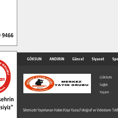
GÖKSUN
ANDIRIN
Güncel
Siyaset
Sp
Özel Haber
Seri İlanlar
GÖKSUN
Sağlık
Yaşam
Sitemizde Yayınlanan Haber,Köşe Yazısı,Fotoğraf ve Videoların T