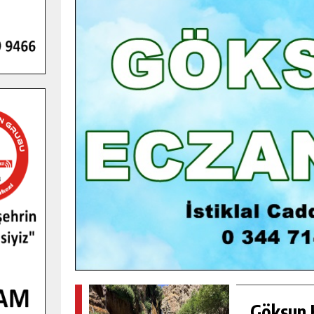
GENÇLER PUSULA MARAŞ KAMPI
YENI MEDYA VE FOTOĞRAFÇILIĞI
KEŞFETTI.
GÜNLÜK HABER AKIŞI
Göksun H