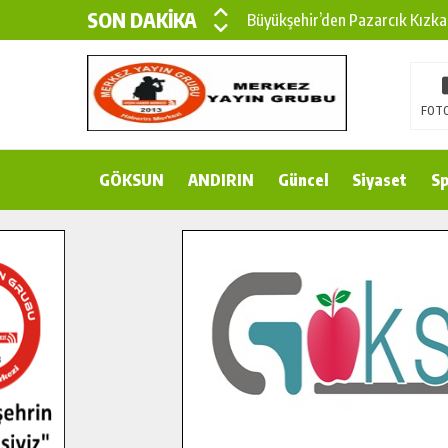
SON DAKİKA
Büyükşehir’den Pazarcık Kızka
Büyükşehir’den Pazarcık Kırsal
Çin’den KSÜ’ye Uluslararası Baş
FOTO
Büyükşehir, Türkoğlu Derebaşı 
GÖKSUN
ANDIRIN
Gençler Pusula Maraş Kampında
Güncel
Siyaset
Sp
15 TEMMUZ’DA ŞEHİTLERİMİZ
Büyükşehir, Göksun Kırsalında 
İlçe Jandarma Komutanı Karaka
Bertiz’in Yeni Köprüsünde Son