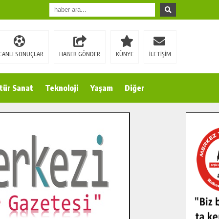
CANLI SONUÇLAR
HABER GÖNDER
KÜNYE
İLETİŞİM
tür Sanat
Teknoloji
Yaşam
Diğer