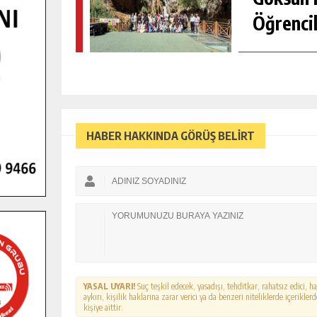
Öğrencil
HABER HAKKINDA GÖRÜŞ BELİRT
YASAL UYARI!
Suç teşkil edecek, yasadışı, tehditkar, rahatsız edici, 
aykırı, kişilik haklarına zarar verici ya da benzeri niteliklerde içerikl
kişiye aittir.