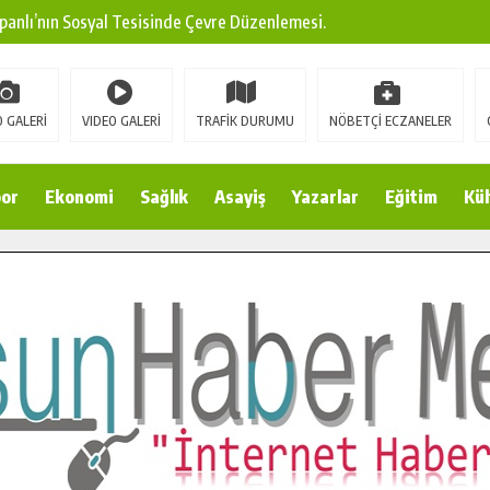
panlı’nın Sosyal Tesisinde Çevre Düzenlemesi.
ına Modern Ulaşım Yatırımı.
arı: Edinilen Bilgi Türk Tarımına Katkı Sağlayacak.
 GALERİ
VIDEO GALERİ
TRAFİK DURUMU
NÖBETÇİ ECZANELER
Sokak’ta Sıcak Asfalt Serimine Başladı.
 Yeni Medya ve Fotoğrafçılığı Keşfetti.
or
Ekonomi
Sağlık
Asayiş
Yazarlar
Eğitim
Kül
 DUALARLA ANILDI.
Ulaşım Konforunu Yükseltiyor.
ya’dan Başkan Cüce’ye Veda Ziyareti.
a Doğru.