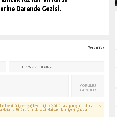
erine Darende Gezisi.
Yorum Yok
YORUMU
GÖNDER
hakaret ve küfür içeren, aşağılayıcı, küçük düşürücü, kaba, pornografik, ahlaka
erden doğan her türlü mali, hukuki, cezai, idari sorumluluk içeriği gönderen