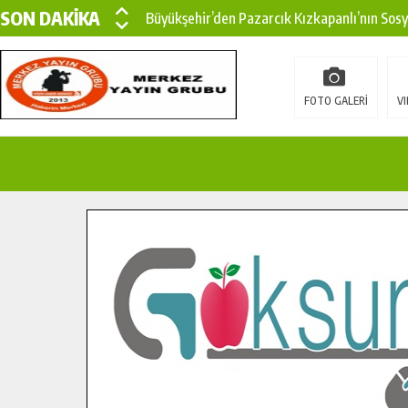
SON DAKİKA
Büyükşehir’den Pazarcık Kızkapanlı’nın Sos
Büyükşehir’den Pazarcık Kırsalına Modern Ul
Çin’den KSÜ’ye Uluslararası Başarı: Edinilen
FOTO GALERİ
VI
Büyükşehir, Türkoğlu Derebaşı Sokak’ta Sıca
Gençler Pusula Maraş Kampında Yeni Medya v
15 TEMMUZ’DA ŞEHİTLERİMİZ DUALARLA A
Büyükşehir, Göksun Kırsalında Ulaşım Konfor
İlçe Jandarma Komutanı Karakaya’dan Başkan
Bertiz’in Yeni Köprüsünde Sona Doğru.