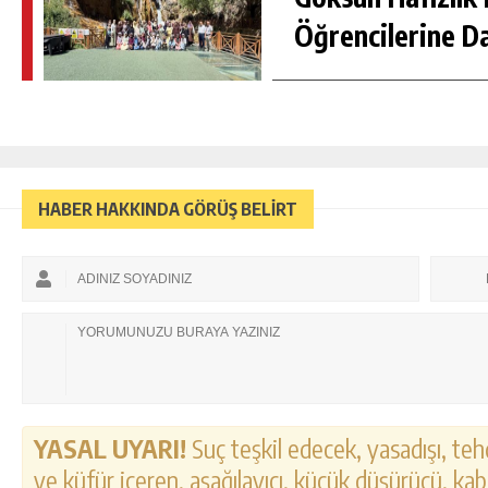
Öğrencilerine D
HABER HAKKINDA GÖRÜŞ BELİRT
YASAL UYARI!
Suç teşkil edecek, yasadışı, tehd
ve küfür içeren, aşağılayıcı, küçük düşürücü, kab