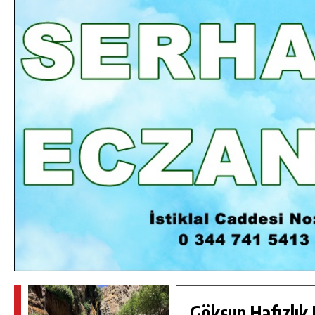
DA
GÖKSUN HAFIZLIK KIZ KUR’AN KURSU
ÖĞRENCILERINE DARENDE GEZISI.
GÜNLÜK HABER AKIŞI
Göksun Hafızlık 