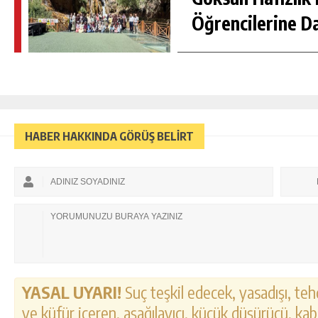
Öğrencilerine D
HABER HAKKINDA GÖRÜŞ BELİRT
YASAL UYARI!
Suç teşkil edecek, yasadışı, tehd
ve küfür içeren, aşağılayıcı, küçük düşürücü, kab