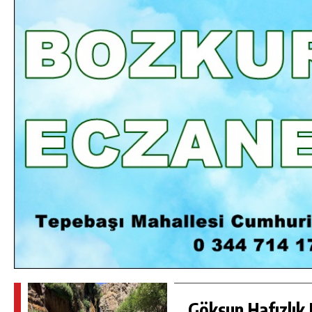
DA
GÖKSUN HAFIZLIK KIZ KUR’AN KURSU
ÖĞRENCILERINE DARENDE GEZISI.
GÜNLÜK HABER AKIŞI
Göksun Hafızlık 