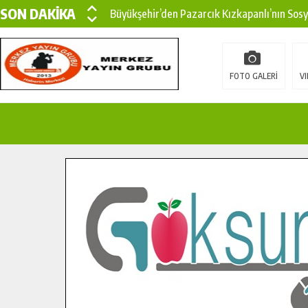
SON DAKİKA
Büyükşehir’den Pazarcık Kızkapanlı’nın Sos
Büyükşehir’den Pazarcık Kırsalına Modern Ul
Çin’den KSÜ’ye Uluslararası Başarı: Edinilen
FOTO GALERİ
VI
Büyükşehir, Türkoğlu Derebaşı Sokak’ta Sıca
Gençler Pusula Maraş Kampında Yeni Medya v
15 TEMMUZ’DA ŞEHİTLERİMİZ DUALARLA A
Büyükşehir, Göksun Kırsalında Ulaşım Konfor
İlçe Jandarma Komutanı Karakaya’dan Başkan
Bertiz’in Yeni Köprüsünde Sona Doğru.