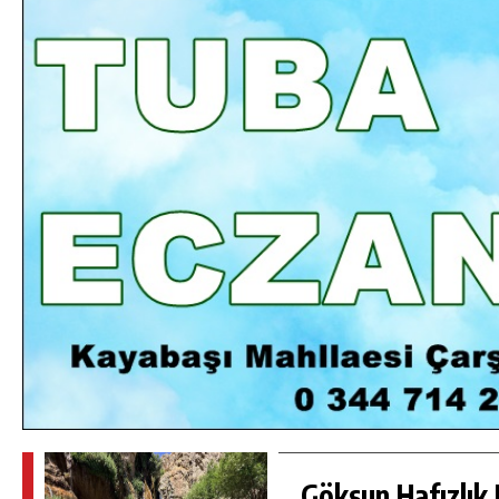
DA
GÖKSUN HAFIZLIK KIZ KUR’AN KURSU
ÖĞRENCILERINE DARENDE GEZISI.
GÜNLÜK HABER AKIŞI
Göksun Hafızlık 