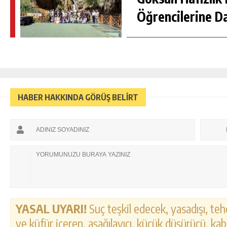
Öğrencilerine D
HABER HAKKINDA GÖRÜŞ BELİRT
YASAL UYARI!
Suç teşkil edecek, yasadışı, tehd
ve küfür içeren, aşağılayıcı, küçük düşürücü, kab