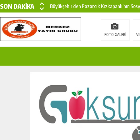
SON DAKİKA
Büyükşehir’den Pazarcık Kızkapanlı’nın Sos
Büyükşehir’den Pazarcık Kırsalına Modern Ul
Çin’den KSÜ’ye Uluslararası Başarı: Edinilen
FOTO GALERİ
VI
Büyükşehir, Türkoğlu Derebaşı Sokak’ta Sıca
Gençler Pusula Maraş Kampında Yeni Medya v
15 TEMMUZ’DA ŞEHİTLERİMİZ DUALARLA A
Büyükşehir, Göksun Kırsalında Ulaşım Konfor
İlçe Jandarma Komutanı Karakaya’dan Başkan
Bertiz’in Yeni Köprüsünde Sona Doğru.