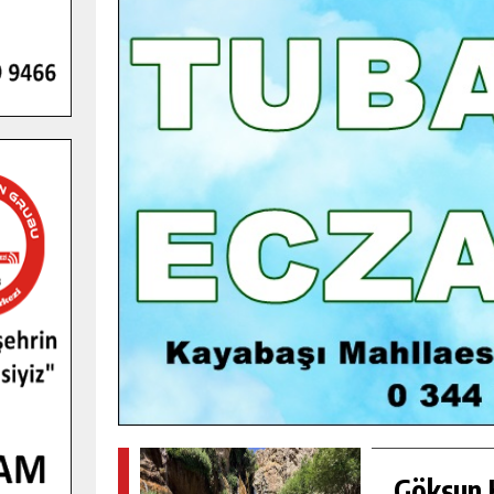
GENÇLER PUSULA MARAŞ KAMPI
YENI MEDYA VE FOTOĞRAFÇILIĞI
KEŞFETTI.
GÜNLÜK HABER AKIŞI
Göksun H