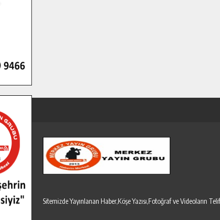
Sitemizde Yayınlanan Haber,Köşe Yazısı,Fotoğraf ve Videoların T