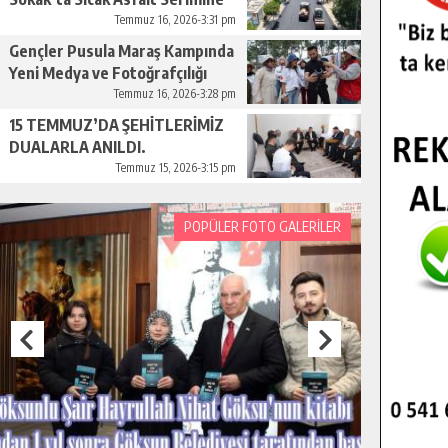
Başladı.
Temmuz 16, 2026-3:31 pm
Gençler Pusula Maraş Kampında
Yeni Medya ve Fotoğrafçılığı
Keşfetti.
Temmuz 16, 2026-3:28 pm
15 TEMMUZ’DA ŞEHİTLERİMİZ
DUALARLA ANILDI.
Temmuz 15, 2026-3:15 pm
POPÜLER FOTO GALERİLER