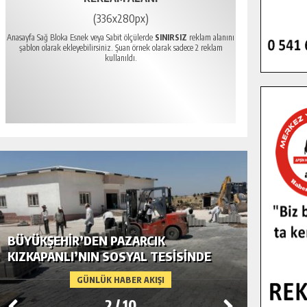
(336x280px)
Anasayfa Sağ Bloka Esnek veya Sabit ölçülerde
SINIRSIZ
reklam alanını
şablon olarak ekleyebilirsiniz. Şuan örnek olarak sadece 2 reklam
kullanıldı.
BÜYÜKŞEHIR’DEN PAZARCIK
BÜYÜKŞ
KIZKAPANLI’NIN SOSYAL TESISINDE
MODERN
ÇEVRE DÜZENLEMESI.
GÜNLÜK HABER AKIŞI
2
/
10