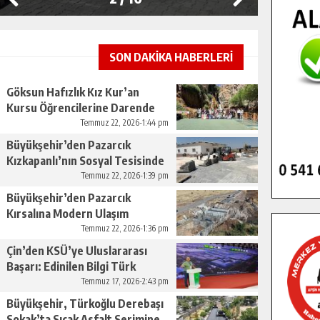
SON DAKİKA HABERLERİ
Göksun Hafızlık Kız Kur’an
Kursu Öğrencilerine Darende
Gezisi.
Temmuz 22, 2026-1:44 pm
Büyükşehir’den Pazarcık
Kızkapanlı’nın Sosyal Tesisinde
Çevre Düzenlemesi.
Temmuz 22, 2026-1:39 pm
Büyükşehir’den Pazarcık
Kırsalına Modern Ulaşım
Yatırımı.
Temmuz 22, 2026-1:36 pm
Çin’den KSÜ’ye Uluslararası
Başarı: Edinilen Bilgi Türk
Tarımına Katkı Sağlayacak.
Temmuz 17, 2026-2:43 pm
Büyükşehir, Türkoğlu Derebaşı
Sokak’ta Sıcak Asfalt Serimine