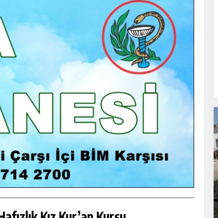
NDA
GÖKSUN HAFIZLIK KIZ KUR’AN KURSU
ÖĞRENCILERINE DARENDE GEZISI.
GÜNLÜK HABER AKIŞI
afızlık Kız Kur’an Kursu