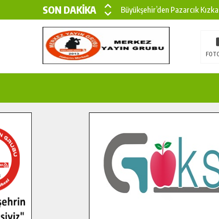
SON DAKİKA
Büyükşehir’den Pazarcık Kızka
Büyükşehir’den Pazarcık Kırsal
Çin’den KSÜ’ye Uluslararası Baş
FOTO
Büyükşehir, Türkoğlu Derebaşı 
Gençler Pusula Maraş Kampında
15 TEMMUZ’DA ŞEHİTLERİMİZ
Büyükşehir, Göksun Kırsalında 
İlçe Jandarma Komutanı Karaka
Bertiz’in Yeni Köprüsünde Son