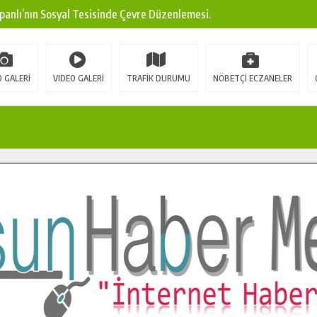
panlı’nın Sosyal Tesisinde Çevre Düzenlemesi.
ına Modern Ulaşım Yatırımı.
arı: Edinilen Bilgi Türk Tarımına Katkı Sağlayacak.
 GALERİ
VIDEO GALERİ
TRAFİK DURUMU
NÖBETÇİ ECZANELER
Sokak’ta Sıcak Asfalt Serimine Başladı.
 Yeni Medya ve Fotoğrafçılığı Keşfetti.
 DUALARLA ANILDI.
Ulaşım Konforunu Yükseltiyor.
ya’dan Başkan Cüce’ye Veda Ziyareti.
a Doğru.