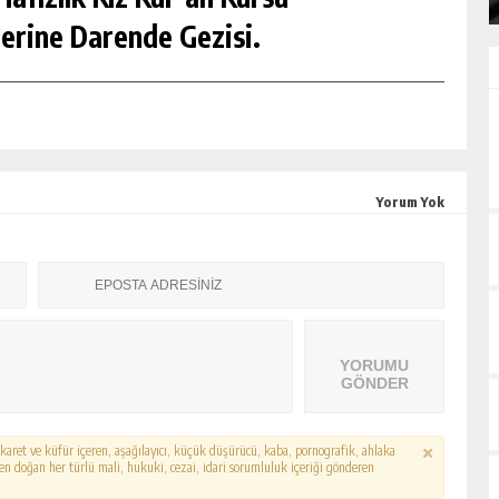
erine Darende Gezisi.
Yorum Yok
YORUMU
GÖNDER
hakaret ve küfür içeren, aşağılayıcı, küçük düşürücü, kaba, pornografik, ahlaka
erden doğan her türlü mali, hukuki, cezai, idari sorumluluk içeriği gönderen