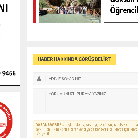
Öğrencil
HABER HAKKINDA GÖRÜŞ BELİRT
YASAL UYARI!
Suç teşkil edecek, yasadışı, tehditkar, rahatsız edici, 
aykırı, kişilik haklarına zarar verici ya da benzeri niteliklerde içerikl
kişiye aittir.