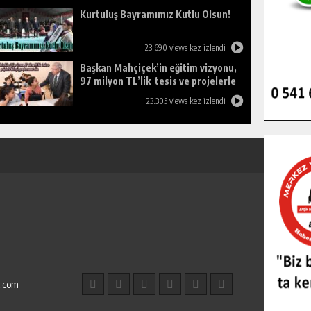
Kurtuluş Bayramımız Kutlu Olsun!
23.690 views kez izlendi
Başkan Mahçiçek’in eğitim vizyonu,
97 milyon TL’lik tesis ve projelerle
birleşti, gençlere umut oldu.
23.305 views kez izlendi
l.com