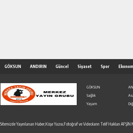
GÖKSUN
ANDIRIN
Güncel
Siyaset
Spor
Ekonom
Özel Haber
Seri İlanlar
GÖKSUN
AN
Sağlık
As
Yaşam
Diğ
Sitemizde Yayınlanan Haber,Köşe Yazısı,Fotoğraf ve Videoların Telif Hakları AF