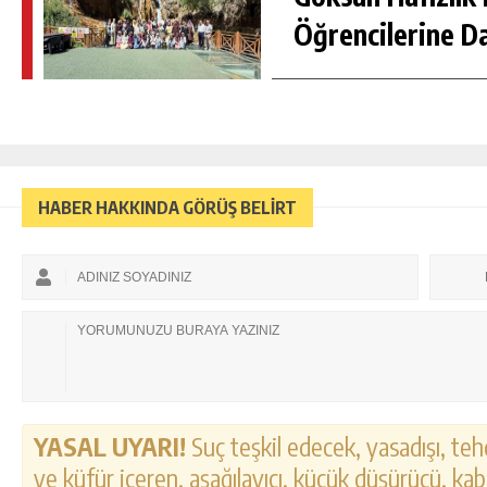
Öğrencilerine D
HABER HAKKINDA GÖRÜŞ BELİRT
YASAL UYARI!
Suç teşkil edecek, yasadışı, tehd
ve küfür içeren, aşağılayıcı, küçük düşürücü, kab