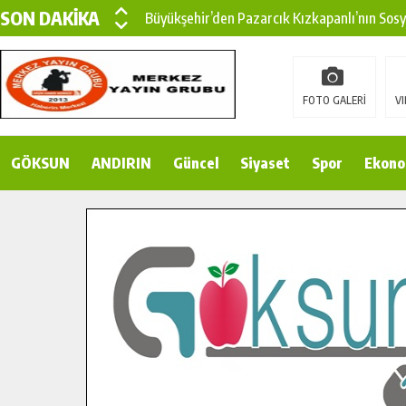
SON DAKİKA
Büyükşehir’den Pazarcık Kızkapanlı’nın Sos
Büyükşehir’den Pazarcık Kırsalına Modern Ul
Çin’den KSÜ’ye Uluslararası Başarı: Edinilen
FOTO GALERİ
VI
Büyükşehir, Türkoğlu Derebaşı Sokak’ta Sıca
GÖKSUN
ANDIRIN
Gençler Pusula Maraş Kampında Yeni Medya v
Güncel
Siyaset
Spor
Ekono
15 TEMMUZ’DA ŞEHİTLERİMİZ DUALARLA A
Büyükşehir, Göksun Kırsalında Ulaşım Konfor
İlçe Jandarma Komutanı Karakaya’dan Başkan
Bertiz’in Yeni Köprüsünde Sona Doğru.