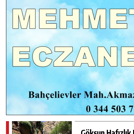
DA
GÖKSUN HAFIZLIK KIZ KUR’AN KURSU
ÖĞRENCILERINE DARENDE GEZISI.
GÜNLÜK HABER AKIŞI
Göksun Hafızlık 