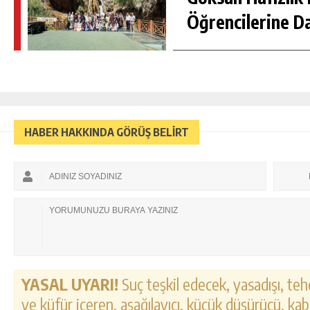
Öğrencilerine D
HABER HAKKINDA GÖRÜŞ BELİRT
YASAL UYARI!
Suç teşkil edecek, yasadışı, tehd
ve küfür içeren, aşağılayıcı, küçük düşürücü, kab