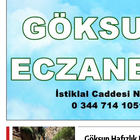
DA
GÖKSUN HAFIZLIK KIZ KUR’AN KURSU
ÖĞRENCILERINE DARENDE GEZISI.
GÜNLÜK HABER AKIŞI
Göksun Hafızlık 