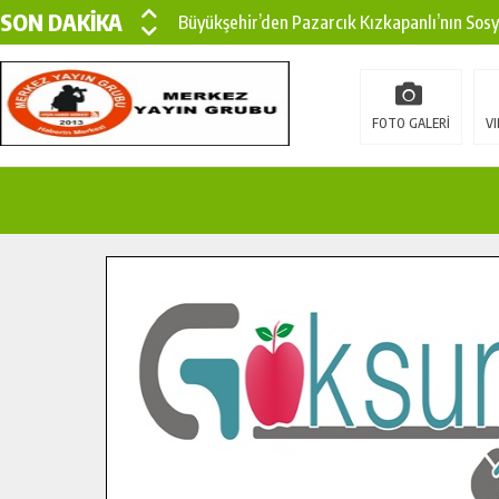
SON DAKİKA
Büyükşehir’den Pazarcık Kızkapanlı’nın Sos
Büyükşehir’den Pazarcık Kırsalına Modern Ul
Çin’den KSÜ’ye Uluslararası Başarı: Edinilen
FOTO GALERİ
VI
Büyükşehir, Türkoğlu Derebaşı Sokak’ta Sıca
Gençler Pusula Maraş Kampında Yeni Medya v
15 TEMMUZ’DA ŞEHİTLERİMİZ DUALARLA A
Büyükşehir, Göksun Kırsalında Ulaşım Konfor
İlçe Jandarma Komutanı Karakaya’dan Başkan
Bertiz’in Yeni Köprüsünde Sona Doğru.