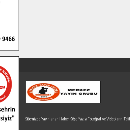
Sitemizde Yayınlanan Haber,Köşe Yazısı,Fotoğraf ve Videoların T