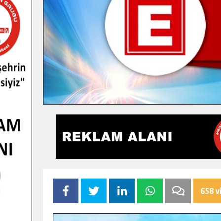
658 v