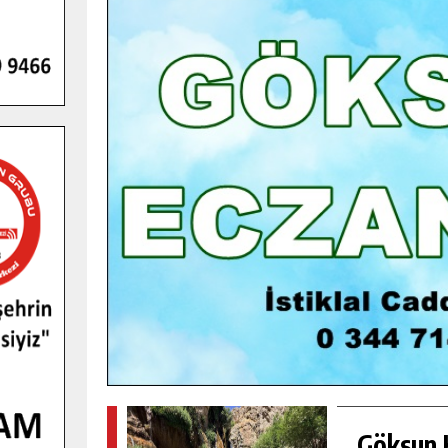
GENÇLER PUSULA MARAŞ KAMPI
YENI MEDYA VE FOTOĞRAFÇILIĞI
KEŞFETTI.
GÜNLÜK HABER AKIŞI
Göksun H