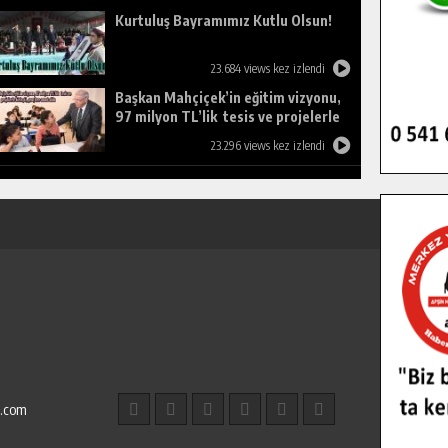
Kurtuluş Bayramımız Kutlu Olsun!
23.684 views kez izlendi
Başkan Mahçiçek’in eğitim vizyonu,
97 milyon TL’lik tesis ve projelerle
birleşti, gençlere umut oldu.
23.296 views kez izlendi
l.com