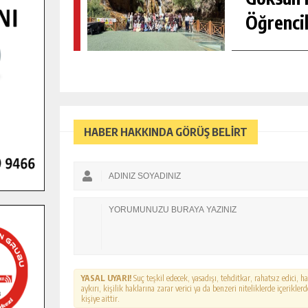
Öğrencil
HABER HAKKINDA GÖRÜŞ BELİRT
YASAL UYARI!
Suç teşkil edecek, yasadışı, tehditkar, rahatsız edici, 
aykırı, kişilik haklarına zarar verici ya da benzeri niteliklerde içerikl
kişiye aittir.