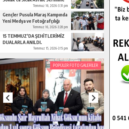
Başladı.
Temmuz 16, 2026-3:31 pm
Gençler Pusula Maraş Kampında
Yeni Medya ve Fotoğrafçılığı
Keşfetti.
Temmuz 16, 2026-3:28 pm
15 TEMMUZ’DA ŞEHİTLERİMİZ
DUALARLA ANILDI.
Temmuz 15, 2026-3:15 pm
POPÜLER FOTO GALERİLER