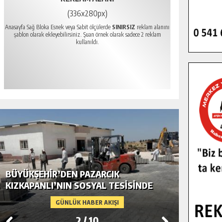
(336x280px)
Anasayfa Sağ Bloka Esnek veya Sabit ölçülerde
SINIRSIZ
reklam alanını
şablon olarak ekleyebilirsiniz. Şuan örnek olarak sadece 2 reklam
kullanıldı.
BÜYÜKŞEHIR’DEN PAZARCIK
BÜYÜKŞ
KIZKAPANLI’NIN SOSYAL TESISINDE
MODERN
ÇEVRE DÜZENLEMESI.
GÜNLÜK HABER AKIŞI
2
/
10