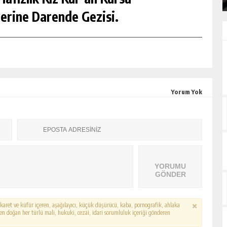
erine Darende Gezisi.
Yorum Yok
YORUMU
GÖNDER
hakaret ve küfür içeren, aşağılayıcı, küçük düşürücü, kaba, pornografik, ahlaka
erden doğan her türlü mali, hukuki, cezai, idari sorumluluk içeriği gönderen