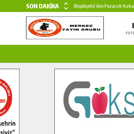
SON DAKİKA
Büyükşehir’den Pazarcık Kızka
Büyükşehir’den Pazarcık Kırsal
Çin’den KSÜ’ye Uluslararası Baş
FOTO
Büyükşehir, Türkoğlu Derebaşı 
Gençler Pusula Maraş Kampında
15 TEMMUZ’DA ŞEHİTLERİMİZ
Büyükşehir, Göksun Kırsalında 
İlçe Jandarma Komutanı Karaka
Bertiz’in Yeni Köprüsünde Son