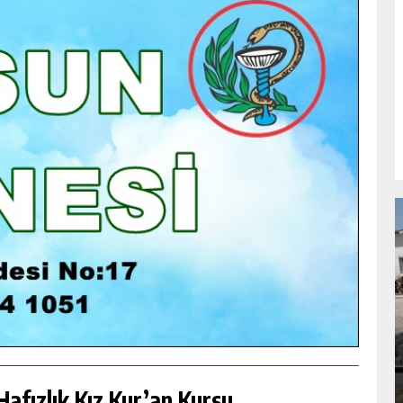
NDA
GÖKSUN HAFIZLIK KIZ KUR’AN KURSU
ÖĞRENCILERINE DARENDE GEZISI.
GÜNLÜK HABER AKIŞI
afızlık Kız Kur’an Kursu