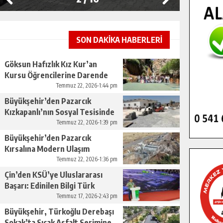
SON DAKİKA HABERLERİ
Göksun Hafızlık Kız Kur’an
Kursu Öğrencilerine Darende
Gezisi.
Temmuz 22, 2026-1:44 pm
Büyükşehir’den Pazarcık
Kızkapanlı’nın Sosyal Tesisinde
Çevre Düzenlemesi.
Temmuz 22, 2026-1:39 pm
Büyükşehir’den Pazarcık
Kırsalına Modern Ulaşım
Yatırımı.
Temmuz 22, 2026-1:36 pm
Çin’den KSÜ’ye Uluslararası
Başarı: Edinilen Bilgi Türk
Tarımına Katkı Sağlayacak.
Temmuz 17, 2026-2:43 pm
Büyükşehir, Türkoğlu Derebaşı
Sokak’ta Sıcak Asfalt Serimine