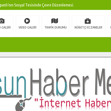
panlı’nın Sosyal Tesisinde Çevre Düzenlemesi.
ına Modern Ulaşım Yatırımı.
arı: Edinilen Bilgi Türk Tarımına Katkı Sağlayacak.
 GALERİ
VIDEO GALERİ
TRAFİK DURUMU
NÖBETÇİ ECZANELER
Sokak’ta Sıcak Asfalt Serimine Başladı.
 Yeni Medya ve Fotoğrafçılığı Keşfetti.
 DUALARLA ANILDI.
Ulaşım Konforunu Yükseltiyor.
ya’dan Başkan Cüce’ye Veda Ziyareti.
a Doğru.