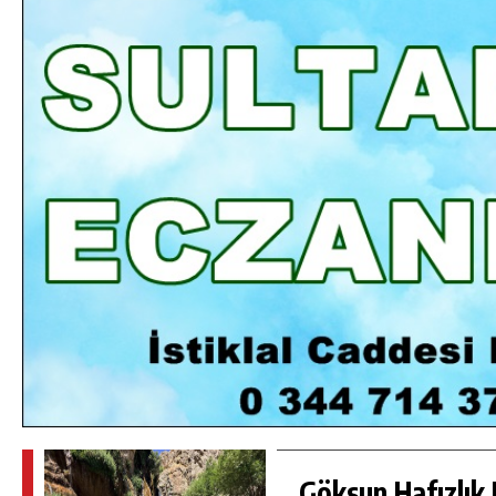
DA
GÖKSUN HAFIZLIK KIZ KUR’AN KURSU
ÖĞRENCILERINE DARENDE GEZISI.
GÜNLÜK HABER AKIŞI
Göksun Hafızlık 