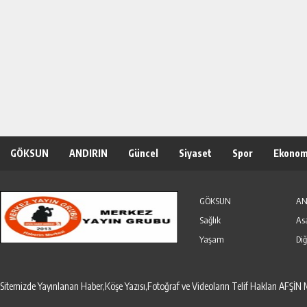
GÖKSUN
ANDIRIN
Güncel
Siyaset
Spor
Ekonom
Özel Haber
Seri İlanlar
GÖKSUN
AN
Sağlık
As
Yaşam
Diğ
Sitemizde Yayınlanan Haber,Köşe Yazısı,Fotoğraf ve Videoların Telif Hakları AF