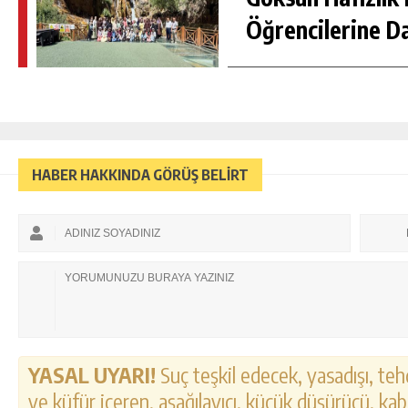
Öğrencilerine D
HABER HAKKINDA GÖRÜŞ BELİRT
YASAL UYARI!
Suç teşkil edecek, yasadışı, tehd
ve küfür içeren, aşağılayıcı, küçük düşürücü, kab