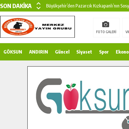
SON DAKİKA
Büyükşehir’den Pazarcık Kızkapanlı’nın Sos
Büyükşehir’den Pazarcık Kırsalına Modern Ul
Çin’den KSÜ’ye Uluslararası Başarı: Edinilen
FOTO GALERİ
VI
Büyükşehir, Türkoğlu Derebaşı Sokak’ta Sıca
GÖKSUN
ANDIRIN
Gençler Pusula Maraş Kampında Yeni Medya v
Güncel
Siyaset
Spor
Ekono
15 TEMMUZ’DA ŞEHİTLERİMİZ DUALARLA A
Büyükşehir, Göksun Kırsalında Ulaşım Konfor
İlçe Jandarma Komutanı Karakaya’dan Başkan
Bertiz’in Yeni Köprüsünde Sona Doğru.