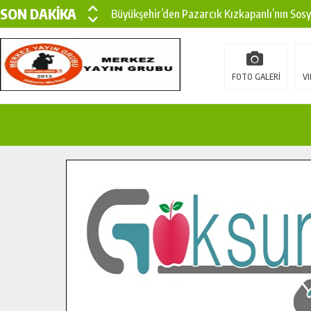
SON DAKİKA
Büyükşehir’den Pazarcık Kızkapanlı’nın Sos
Büyükşehir’den Pazarcık Kırsalına Modern Ul
Çin’den KSÜ’ye Uluslararası Başarı: Edinilen
FOTO GALERİ
VI
Büyükşehir, Türkoğlu Derebaşı Sokak’ta Sıca
Gençler Pusula Maraş Kampında Yeni Medya v
15 TEMMUZ’DA ŞEHİTLERİMİZ DUALARLA A
Büyükşehir, Göksun Kırsalında Ulaşım Konfor
İlçe Jandarma Komutanı Karakaya’dan Başkan
Bertiz’in Yeni Köprüsünde Sona Doğru.