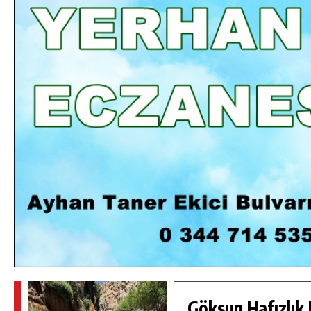
DA
GÖKSUN HAFIZLIK KIZ KUR’AN KURSU
ÖĞRENCILERINE DARENDE GEZISI.
GÜNLÜK HABER AKIŞI
Göksun Hafızlık 