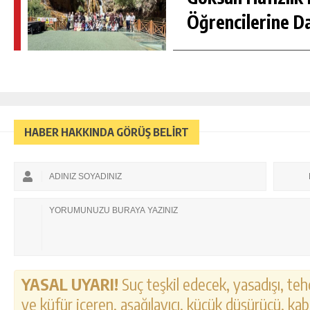
Öğrencilerine D
HABER HAKKINDA GÖRÜŞ BELİRT
YASAL UYARI!
Suç teşkil edecek, yasadışı, tehd
ve küfür içeren, aşağılayıcı, küçük düşürücü, kab