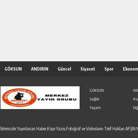
GÖKSUN
ANDIRIN
Güncel
Siyaset
Spor
Ekonom
Özel Haber
Seri İlanlar
GÖKSUN
AN
Sağlık
As
Yaşam
Diğ
Sitemizde Yayınlanan Haber,Köşe Yazısı,Fotoğraf ve Videoların Telif Hakları AF