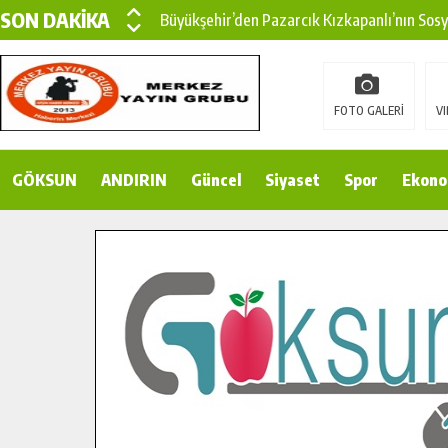
SON DAKİKA
Büyükşehir’den Pazarcık Kızkapanlı’nın Sos
Büyükşehir’den Pazarcık Kırsalına Modern Ul
Çin’den KSÜ’ye Uluslararası Başarı: Edinilen
FOTO GALERİ
VI
Büyükşehir, Türkoğlu Derebaşı Sokak’ta Sıca
GÖKSUN
ANDIRIN
Gençler Pusula Maraş Kampında Yeni Medya v
Güncel
Siyaset
Spor
Ekono
15 TEMMUZ’DA ŞEHİTLERİMİZ DUALARLA A
Büyükşehir, Göksun Kırsalında Ulaşım Konfor
İlçe Jandarma Komutanı Karakaya’dan Başkan
Bertiz’in Yeni Köprüsünde Sona Doğru.