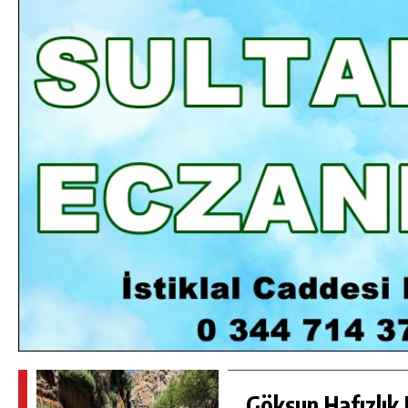
DA
GÖKSUN HAFIZLIK KIZ KUR’AN KURSU
ÖĞRENCILERINE DARENDE GEZISI.
GÜNLÜK HABER AKIŞI
Göksun Hafızlık 