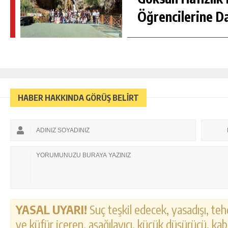
Öğrencilerine D
HABER HAKKINDA GÖRÜŞ BELİRT
YASAL UYARI!
Suç teşkil edecek, yasadışı, tehd
ve küfür içeren, aşağılayıcı, küçük düşürücü, kab