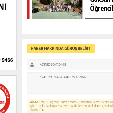
Öğrencil
HABER HAKKINDA GÖRÜŞ BELİRT
YASAL UYARI!
Suç teşkil edecek, yasadışı, tehditkar, rahatsız edici, 
aykırı, kişilik haklarına zarar verici ya da benzeri niteliklerde içerikl
kişiye aittir.