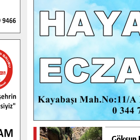
GENÇLER PUSULA MARAŞ KAMPI
YENI MEDYA VE FOTOĞRAFÇILIĞI
KEŞFETTI.
GÜNLÜK HABER AKIŞI
Göksun H