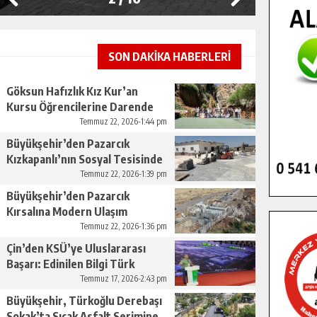
SON DAKİKA HABERLERİ
Göksun Hafızlık Kız Kur’an
Kursu Öğrencilerine Darende
Gezisi.
Temmuz 22, 2026-1:44 pm
Büyükşehir’den Pazarcık
Kızkapanlı’nın Sosyal Tesisinde
Çevre Düzenlemesi.
Temmuz 22, 2026-1:39 pm
Büyükşehir’den Pazarcık
Kırsalına Modern Ulaşım
Yatırımı.
Temmuz 22, 2026-1:36 pm
Çin’den KSÜ’ye Uluslararası
Başarı: Edinilen Bilgi Türk
Tarımına Katkı Sağlayacak.
Temmuz 17, 2026-2:43 pm
Büyükşehir, Türkoğlu Derebaşı
Sokak’ta Sıcak Asfalt Serimine