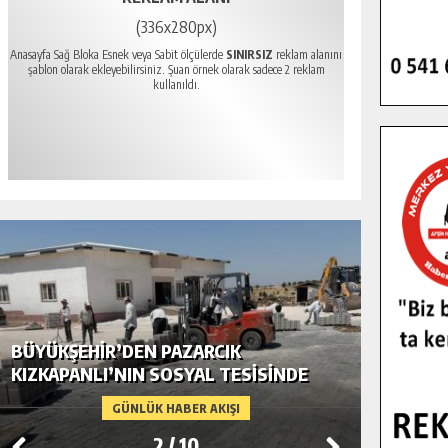
(336x280px)
Anasayfa Sağ Bloka Esnek veya Sabit ölçülerde
SINIRSIZ
reklam alanını
şablon olarak ekleyebilirsiniz. Şuan örnek olarak sadece 2 reklam
kullanıldı.
BÜYÜKŞEHIR’DEN PAZARCIK
BÜYÜKŞ
KIZKAPANLI’NIN SOSYAL TESISINDE
MODERN
ÇEVRE DÜZENLEMESI.
GÜNLÜK HABER AKIŞI
2
/
10