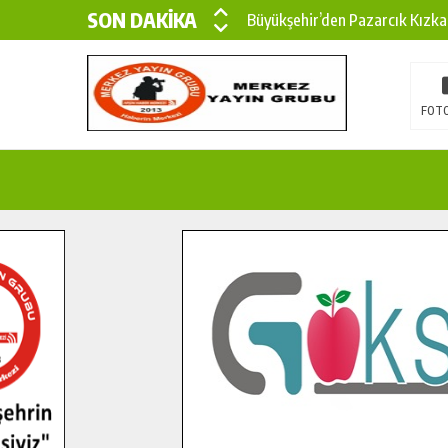
SON DAKİKA
Büyükşehir’den Pazarcık Kızka
Büyükşehir’den Pazarcık Kırsal
Çin’den KSÜ’ye Uluslararası Baş
FOTO
Büyükşehir, Türkoğlu Derebaşı 
Gençler Pusula Maraş Kampında
15 TEMMUZ’DA ŞEHİTLERİMİZ
Büyükşehir, Göksun Kırsalında 
İlçe Jandarma Komutanı Karaka
Bertiz’in Yeni Köprüsünde Son