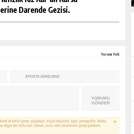
erine Darende Gezisi.
Yorum Yok
YORUMU
GÖNDER
hakaret ve küfür içeren, aşağılayıcı, küçük düşürücü, kaba, pornografik, ahlaka
erden doğan her türlü mali, hukuki, cezai, idari sorumluluk içeriği gönderen