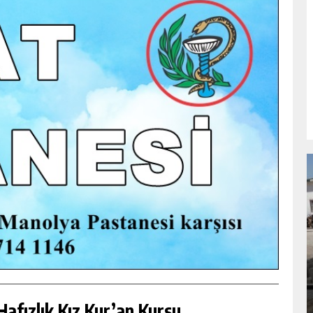
NDA
GÖKSUN HAFIZLIK KIZ KUR’AN KURSU
ÖĞRENCILERINE DARENDE GEZISI.
GÜNLÜK HABER AKIŞI
afızlık Kız Kur’an Kursu