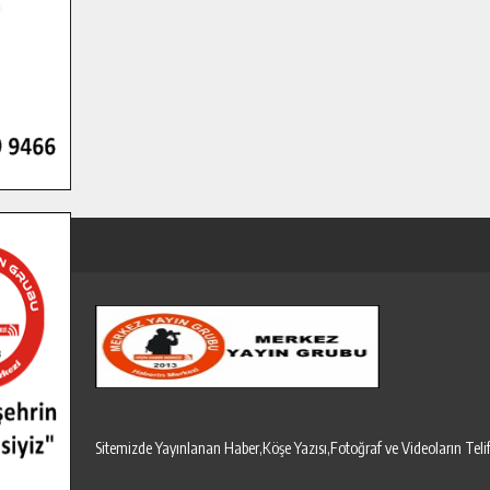
Sitemizde Yayınlanan Haber,Köşe Yazısı,Fotoğraf ve Videoların T