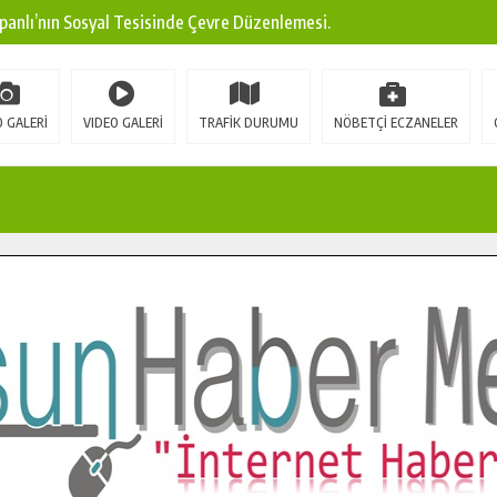
panlı’nın Sosyal Tesisinde Çevre Düzenlemesi.
ına Modern Ulaşım Yatırımı.
arı: Edinilen Bilgi Türk Tarımına Katkı Sağlayacak.
 GALERİ
VIDEO GALERİ
TRAFİK DURUMU
NÖBETÇİ ECZANELER
Sokak’ta Sıcak Asfalt Serimine Başladı.
 Yeni Medya ve Fotoğrafçılığı Keşfetti.
 DUALARLA ANILDI.
Ulaşım Konforunu Yükseltiyor.
ya’dan Başkan Cüce’ye Veda Ziyareti.
a Doğru.