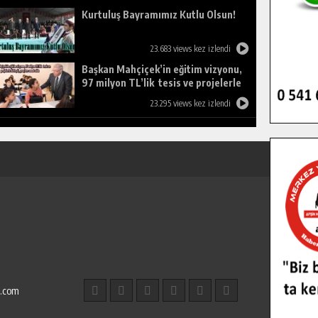
Kurtuluş Bayramımız Kutlu Olsun!
23.683 views kez izlendi
Başkan Mahçiçek’in eğitim vizyonu,
97 milyon TL’lik tesis ve projelerle
birleşti, gençlere umut oldu.
23.295 views kez izlendi
l.com