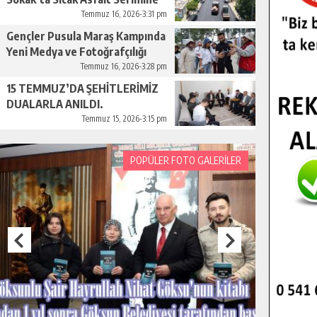
Başladı.
Temmuz 16, 2026-3:31 pm
Gençler Pusula Maraş Kampında
Yeni Medya ve Fotoğrafçılığı
Keşfetti.
Temmuz 16, 2026-3:28 pm
15 TEMMUZ’DA ŞEHİTLERİMİZ
DUALARLA ANILDI.
Temmuz 15, 2026-3:15 pm
POPÜLER FOTO GALERİLER