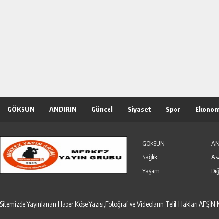
GÖKSUN
ANDIRIN
Güncel
Siyaset
Spor
Ekonom
Özel Haber
Seri İlanlar
GÖKSUN
AN
Sağlık
As
Yaşam
Diğ
Sitemizde Yayınlanan Haber,Köşe Yazısı,Fotoğraf ve Videoların Telif Hakları AF