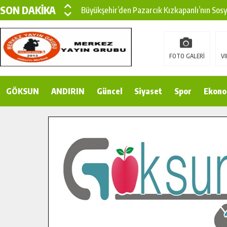
SON DAKİKA
Büyükşehir’den Pazarcık Kızkapanlı’nın Sos
Büyükşehir’den Pazarcık Kırsalına Modern Ul
Çin’den KSÜ’ye Uluslararası Başarı: Edinilen
FOTO GALERİ
VI
Büyükşehir, Türkoğlu Derebaşı Sokak’ta Sıca
GÖKSUN
ANDIRIN
Gençler Pusula Maraş Kampında Yeni Medya v
Güncel
Siyaset
Spor
Ekono
15 TEMMUZ’DA ŞEHİTLERİMİZ DUALARLA A
Büyükşehir, Göksun Kırsalında Ulaşım Konfor
İlçe Jandarma Komutanı Karakaya’dan Başkan
Bertiz’in Yeni Köprüsünde Sona Doğru.