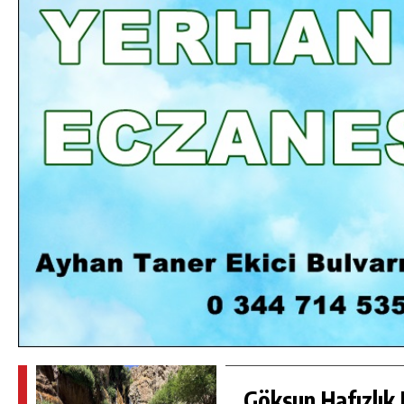
DA
GÖKSUN HAFIZLIK KIZ KUR’AN KURSU
ÖĞRENCILERINE DARENDE GEZISI.
GÜNLÜK HABER AKIŞI
Göksun Hafızlık 