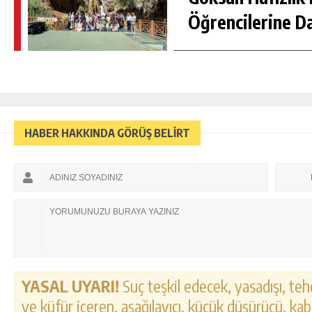
Öğrencilerine D
HABER HAKKINDA GÖRÜŞ BELİRT
YASAL UYARI!
Suç teşkil edecek, yasadışı, tehd
ve küfür içeren, aşağılayıcı, küçük düşürücü, kab