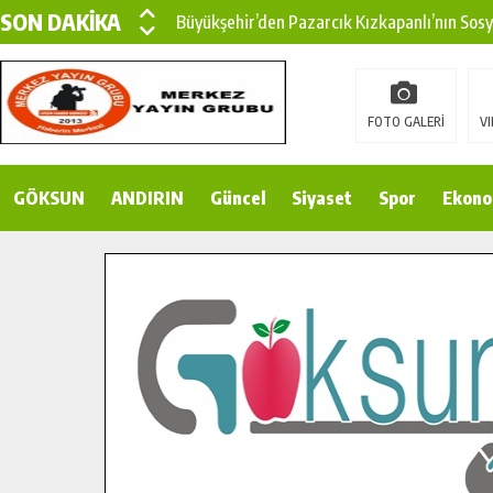
SON DAKİKA
Büyükşehir’den Pazarcık Kızkapanlı’nın Sos
Büyükşehir’den Pazarcık Kırsalına Modern Ul
Çin’den KSÜ’ye Uluslararası Başarı: Edinilen
FOTO GALERİ
VI
Büyükşehir, Türkoğlu Derebaşı Sokak’ta Sıca
GÖKSUN
ANDIRIN
Gençler Pusula Maraş Kampında Yeni Medya v
Güncel
Siyaset
Spor
Ekono
15 TEMMUZ’DA ŞEHİTLERİMİZ DUALARLA A
Büyükşehir, Göksun Kırsalında Ulaşım Konfor
İlçe Jandarma Komutanı Karakaya’dan Başkan
Bertiz’in Yeni Köprüsünde Sona Doğru.