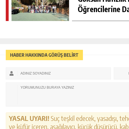
Öğrencilerine D
HABER HAKKINDA GÖRÜŞ BELİRT
YASAL UYARI!
Suç teşkil edecek, yasadışı, tehd
ve küfür içeren, aşağılayıcı, küçük düşürücü, kab