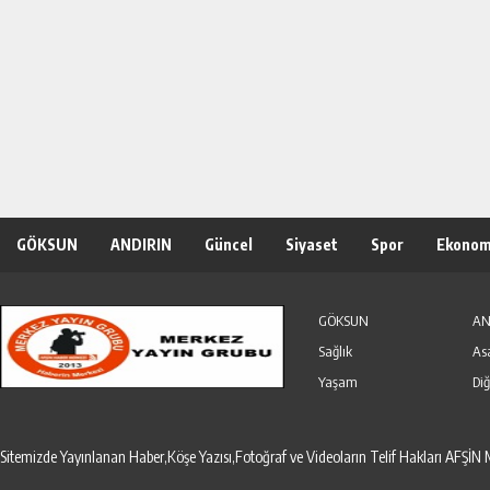
GÖKSUN
ANDIRIN
Güncel
Siyaset
Spor
Ekonom
Özel Haber
Seri İlanlar
GÖKSUN
AN
Sağlık
As
Yaşam
Diğ
Sitemizde Yayınlanan Haber,Köşe Yazısı,Fotoğraf ve Videoların Telif Hakları AF