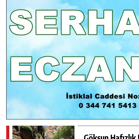
DA
GÖKSUN HAFIZLIK KIZ KUR’AN KURSU
ÖĞRENCILERINE DARENDE GEZISI.
GÜNLÜK HABER AKIŞI
Göksun Hafızlık 