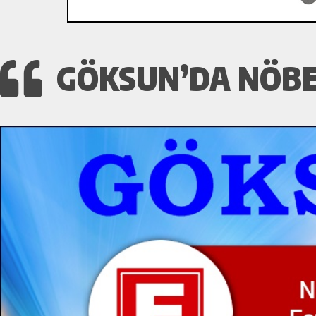
GÖKSUN’DA NÖBET