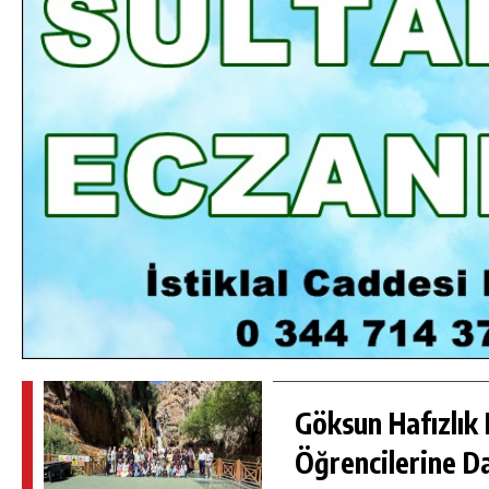
DA
GÖKSUN HAFIZLIK KIZ KUR’AN KURSU
ÖĞRENCILERINE DARENDE GEZISI.
GÜNLÜK HABER AKIŞI
Göksun Hafızlık 
Öğrencilerine D