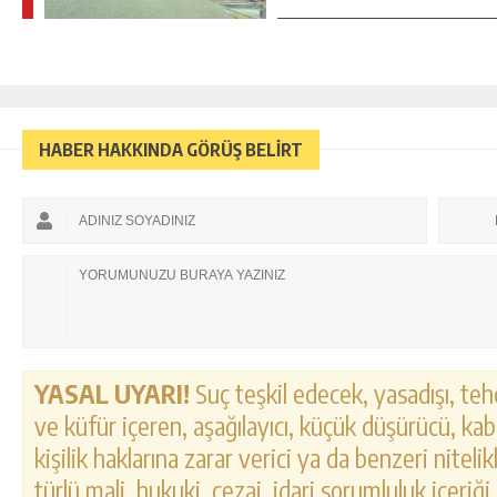
HABER HAKKINDA GÖRÜŞ BELİRT
YASAL UYARI!
Suç teşkil edecek, yasadışı, tehd
ve küfür içeren, aşağılayıcı, küçük düşürücü, kab
kişilik haklarına zarar verici ya da benzeri nitel
türlü mali, hukuki, cezai, idari sorumluluk içeriği