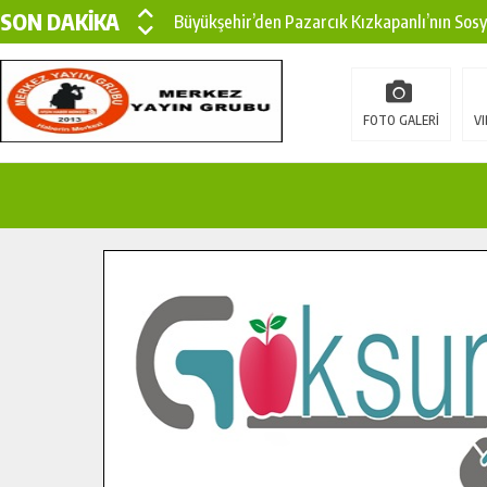
SON DAKİKA
Büyükşehir’den Pazarcık Kızkapanlı’nın Sos
Büyükşehir’den Pazarcık Kırsalına Modern Ul
Çin’den KSÜ’ye Uluslararası Başarı: Edinilen
FOTO GALERİ
VI
Büyükşehir, Türkoğlu Derebaşı Sokak’ta Sıca
Gençler Pusula Maraş Kampında Yeni Medya v
15 TEMMUZ’DA ŞEHİTLERİMİZ DUALARLA A
Büyükşehir, Göksun Kırsalında Ulaşım Konfor
İlçe Jandarma Komutanı Karakaya’dan Başkan
Bertiz’in Yeni Köprüsünde Sona Doğru.