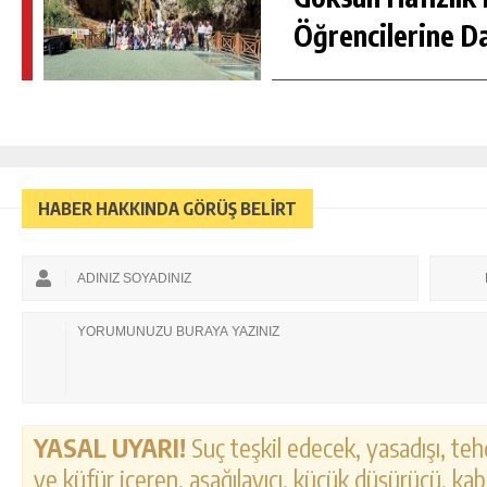
Öğrencilerine D
HABER HAKKINDA GÖRÜŞ BELİRT
YASAL UYARI!
Suç teşkil edecek, yasadışı, tehd
ve küfür içeren, aşağılayıcı, küçük düşürücü, kab