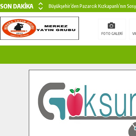
SON DAKİKA
Büyükşehir’den Pazarcık Kızkapanlı’nın Sos
Büyükşehir’den Pazarcık Kırsalına Modern Ul
Çin’den KSÜ’ye Uluslararası Başarı: Edinilen
FOTO GALERİ
VI
Büyükşehir, Türkoğlu Derebaşı Sokak’ta Sıca
Gençler Pusula Maraş Kampında Yeni Medya v
15 TEMMUZ’DA ŞEHİTLERİMİZ DUALARLA A
Büyükşehir, Göksun Kırsalında Ulaşım Konfor
İlçe Jandarma Komutanı Karakaya’dan Başkan
Bertiz’in Yeni Köprüsünde Sona Doğru.