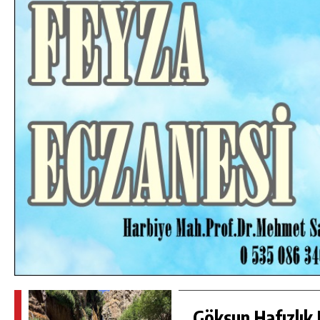
DA
GÖKSUN HAFIZLIK KIZ KUR’AN KURSU
ÖĞRENCILERINE DARENDE GEZISI.
GÜNLÜK HABER AKIŞI
Göksun Hafızlık 