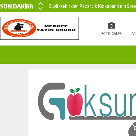
SON DAKİKA
Büyükşehir’den Pazarcık Kızkapanlı’nın Sos
Büyükşehir’den Pazarcık Kırsalına Modern Ul
Çin’den KSÜ’ye Uluslararası Başarı: Edinilen
FOTO GALERİ
VI
Büyükşehir, Türkoğlu Derebaşı Sokak’ta Sıca
Gençler Pusula Maraş Kampında Yeni Medya v
15 TEMMUZ’DA ŞEHİTLERİMİZ DUALARLA A
Büyükşehir, Göksun Kırsalında Ulaşım Konfor
İlçe Jandarma Komutanı Karakaya’dan Başkan
Bertiz’in Yeni Köprüsünde Sona Doğru.