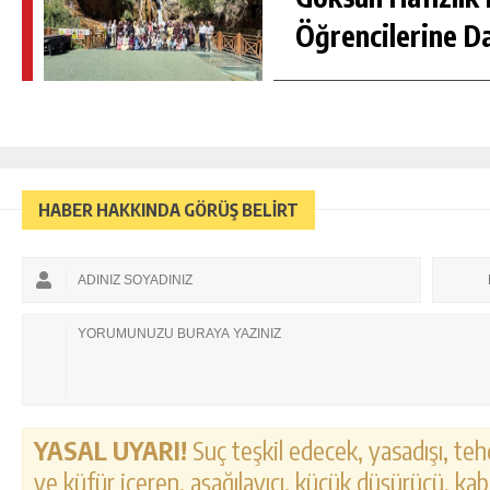
Öğrencilerine D
HABER HAKKINDA GÖRÜŞ BELİRT
YASAL UYARI!
Suç teşkil edecek, yasadışı, tehd
ve küfür içeren, aşağılayıcı, küçük düşürücü, kab