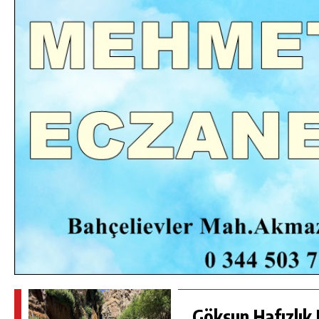
DA
GÖKSUN HAFIZLIK KIZ KUR’AN KURSU
ÖĞRENCILERINE DARENDE GEZISI.
GÜNLÜK HABER AKIŞI
Göksun Hafızlık 