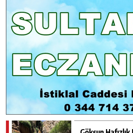
DA
GÖKSUN HAFIZLIK KIZ KUR’AN KURSU
ÖĞRENCILERINE DARENDE GEZISI.
GÜNLÜK HABER AKIŞI
Göksun Hafızlık 