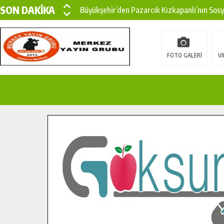
SON DAKİKA
Büyükşehir’den Pazarcık Kızkapanlı’nın Sos
Büyükşehir’den Pazarcık Kırsalına Modern Ul
Çin’den KSÜ’ye Uluslararası Başarı: Edinilen
FOTO GALERİ
VI
Büyükşehir, Türkoğlu Derebaşı Sokak’ta Sıca
Gençler Pusula Maraş Kampında Yeni Medya v
15 TEMMUZ’DA ŞEHİTLERİMİZ DUALARLA A
Büyükşehir, Göksun Kırsalında Ulaşım Konfor
İlçe Jandarma Komutanı Karakaya’dan Başkan
Bertiz’in Yeni Köprüsünde Sona Doğru.