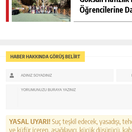
Öğrencilerine D
HABER HAKKINDA GÖRÜŞ BELİRT
YASAL UYARI!
Suç teşkil edecek, yasadışı, tehd
ve küfür içeren, aşağılayıcı, küçük düşürücü, kab