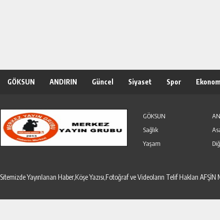
GÖKSUN
ANDIRIN
Güncel
Siyaset
Spor
Ekonom
Özel Haber
Seri İlanlar
GÖKSUN
AN
Sağlık
As
Yaşam
Diğ
Sitemizde Yayınlanan Haber,Köşe Yazısı,Fotoğraf ve Videoların Telif Hakları AF