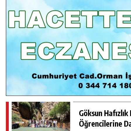
DA
GÖKSUN HAFIZLIK KIZ KUR’AN KURSU
ÖĞRENCILERINE DARENDE GEZISI.
GÜNLÜK HABER AKIŞI
Göksun Hafızlık 
Öğrencilerine D