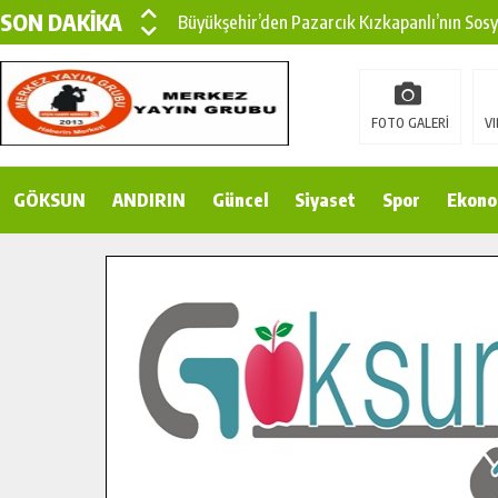
SON DAKİKA
Büyükşehir’den Pazarcık Kızkapanlı’nın Sos
Büyükşehir’den Pazarcık Kırsalına Modern Ul
Çin’den KSÜ’ye Uluslararası Başarı: Edinilen
FOTO GALERİ
VI
Büyükşehir, Türkoğlu Derebaşı Sokak’ta Sıca
GÖKSUN
ANDIRIN
Gençler Pusula Maraş Kampında Yeni Medya v
Güncel
Siyaset
Spor
Ekono
15 TEMMUZ’DA ŞEHİTLERİMİZ DUALARLA A
Büyükşehir, Göksun Kırsalında Ulaşım Konfor
İlçe Jandarma Komutanı Karakaya’dan Başkan
Bertiz’in Yeni Köprüsünde Sona Doğru.