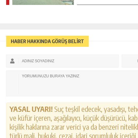
HABER HAKKINDA GÖRÜŞ BELİRT
YASAL UYARI!
Suç teşkil edecek, yasadışı, tehd
ve küfür içeren, aşağılayıcı, küçük düşürücü, kab
kişilik haklarına zarar verici ya da benzeri nitel
türlü mali, hukuki, cezai, idari sorumluluk içeriği