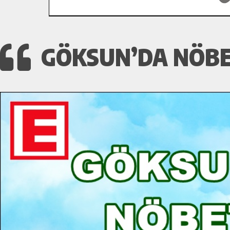
GÖKSUN’DA NÖBET