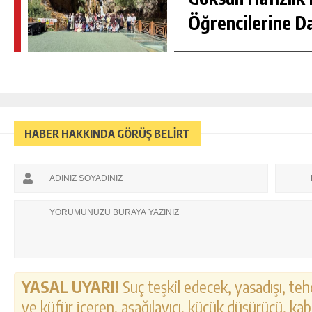
Öğrencilerine D
HABER HAKKINDA GÖRÜŞ BELİRT
YASAL UYARI!
Suç teşkil edecek, yasadışı, tehd
ve küfür içeren, aşağılayıcı, küçük düşürücü, kab