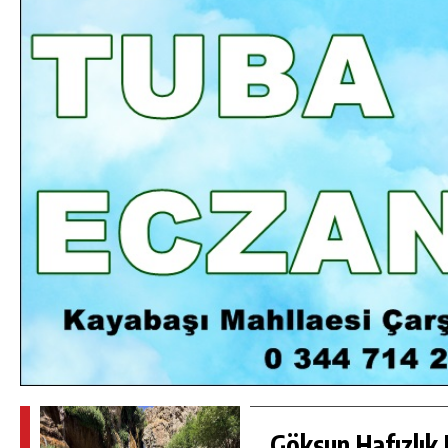
DA
GÖKSUN HAFIZLIK KIZ KUR’AN KURSU
ÖĞRENCILERINE DARENDE GEZISI.
GÜNLÜK HABER AKIŞI
Göksun Hafızlık 