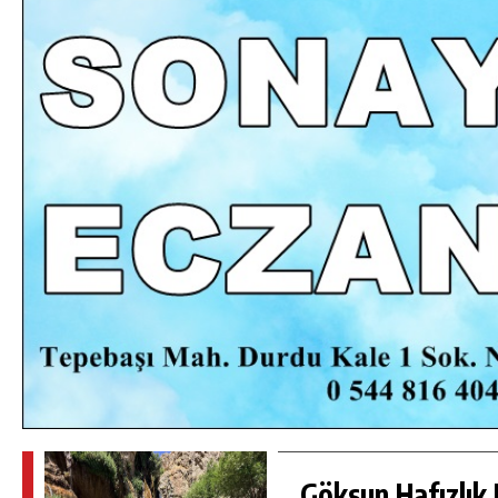
RSU
BÜYÜKŞEHIR’DEN PAZARCIK
KIZKAPANLI’NIN SOSYAL TESISINDE
ÇEVRE DÜZENLEMESI.
GÜNLÜK HABER AKIŞI
Göksun Hafızlık 