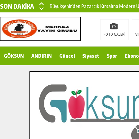
SON DAKİKA
Büyükşehir’den Pazarcık Kırsalına Modern Ul
Çin’den KSÜ’ye Uluslararası Başarı: Edinilen
Büyükşehir, Türkoğlu Derebaşı Sokak’ta Sıca
FOTO GALERİ
VI
Gençler Pusula Maraş Kampında Yeni Medya v
GÖKSUN
ANDIRIN
15 TEMMUZ’DA ŞEHİTLERİMİZ DUALARLA A
Güncel
Siyaset
Spor
Ekono
Büyükşehir, Göksun Kırsalında Ulaşım Konfor
İlçe Jandarma Komutanı Karakaya’dan Başkan
Bertiz’in Yeni Köprüsünde Sona Doğru.