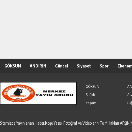
GÖKSUN
ANDIRIN
Güncel
Siyaset
Spor
Ekonom
Özel Haber
Seri İlanlar
GÖKSUN
AN
Sağlık
As
Yaşam
Diğ
Sitemizde Yayınlanan Haber,Köşe Yazısı,Fotoğraf ve Videoların Telif Hakları AF