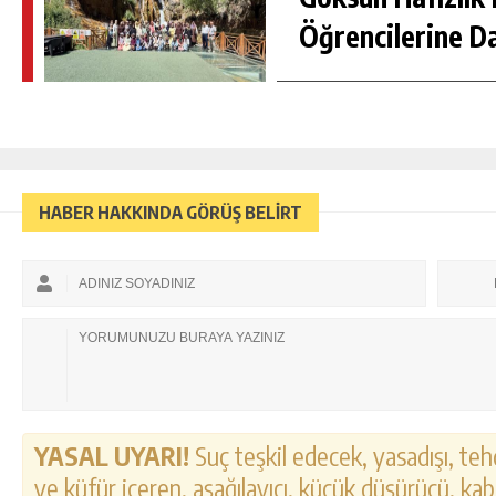
Öğrencilerine D
HABER HAKKINDA GÖRÜŞ BELİRT
YASAL UYARI!
Suç teşkil edecek, yasadışı, tehd
ve küfür içeren, aşağılayıcı, küçük düşürücü, kab