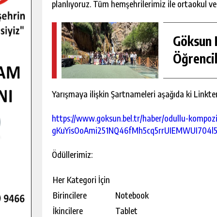
planlıyoruz. Tüm hemşehrilerimiz ile ortaokul ve
Göksun H
Öğrencil
Yarışmaya ilişkin Şartnameleri aşağıda ki Linkten
https://www.goksun.bel.tr/haber/odullu-kompoz
gKuYisOoAmi251NQ46fMh5cq5rrUIEMWUI704
Ödüllerimiz:
Her Kategori İçin
Birincilere
Notebook
İkincilere
Tablet