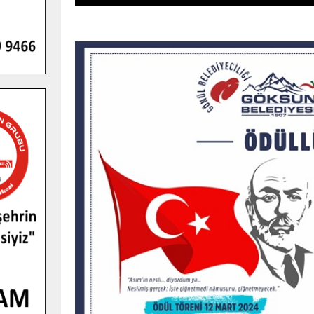
GENÇLER PUSULA MARAŞ KAMPI
YENI MEDYA VE FOTOĞRAFÇILIĞI
KEŞFETTI.
GÜNLÜK HABER AKIŞI