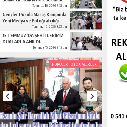
Başladı.
Temmuz 16, 2026-3:31 pm
Gençler Pusula Maraş Kampında
Yeni Medya ve Fotoğrafçılığı
Keşfetti.
Temmuz 16, 2026-3:28 pm
15 TEMMUZ’DA ŞEHİTLERİMİZ
DUALARLA ANILDI.
Temmuz 15, 2026-3:15 pm
POPÜLER FOTO GALERİLER