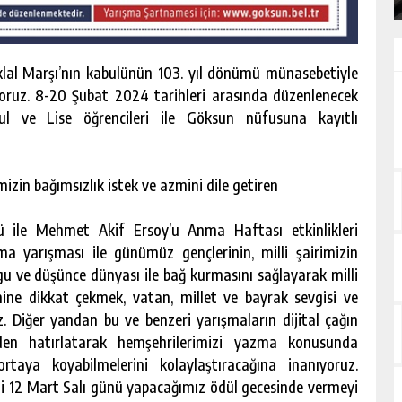
iklal Marşı’nın kabulünün 103. yıl dönümü münasebetiyle
ruz. 8-20 Şubat 2024 tarihleri arasında düzenlenecek
ul ve Lise öğrencileri ile Göksun nüfusuna kayıtlı
izin bağımsızlık istek ve azmini dile getiren
nü ile Mehmet Akif Ersoy’u Anma Haftası etkinlikleri
 yarışması ile günümüz gençlerinin, milli şairimizin
ygu ve düşünce dünyası ile bağ kurmasını sağlayarak milli
ne dikkat çekmek, vatan, millet ve bayrak sevgisi ve
z. Diğer yandan bu ve benzeri yarışmaların dijital çağın
den hatırlatarak hemşehrilerimizi yazma konusunda
ortaya koyabilmelerini kolaylaştıracağına inanıyoruz.
ni 12 Mart Salı günü yapacağımız ödül gecesinde vermeyi