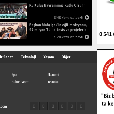
Kurtuluş Bayramımız Kutlu Olsun!
23.682 views kez izlendi
Başkan Mahçiçek’in eğitim vizyonu,
97 milyon TL’lik tesis ve projelerle
birleşti, gençlere umut oldu.
23.294 views kez izlendi
ür Sanat
Teknoloji
Yaşam
Diğer
Spor
Ekonomi
Kültür Sanat
Teknoloji
l.com