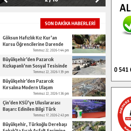
SON DAKİKA HABERLERİ
Göksun Hafızlık Kız Kur’an
Kursu Öğrencilerine Darende
Gezisi.
Temmuz 22, 2026-1:44 pm
Büyükşehir’den Pazarcık
Kızkapanlı’nın Sosyal Tesisinde
Çevre Düzenlemesi.
Temmuz 22, 2026-1:39 pm
Büyükşehir’den Pazarcık
Kırsalına Modern Ulaşım
Yatırımı.
Temmuz 22, 2026-1:36 pm
Çin’den KSÜ’ye Uluslararası
Başarı: Edinilen Bilgi Türk
Tarımına Katkı Sağlayacak.
Temmuz 17, 2026-2:43 pm
Büyükşehir, Türkoğlu Derebaşı
Sokak’ta Sıcak Asfalt Serimine