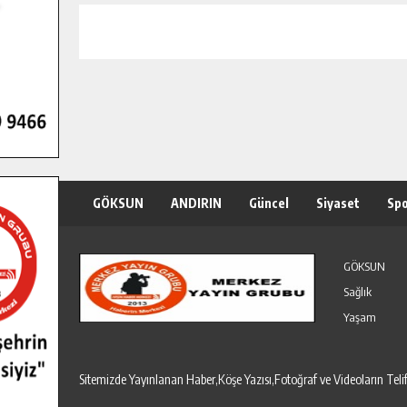
GÖKSUN
ANDIRIN
Güncel
Siyaset
Sp
Özel Haber
Seri İlanlar
GÖKSUN
Sağlık
Yaşam
Sitemizde Yayınlanan Haber,Köşe Yazısı,Fotoğraf ve Videoların T