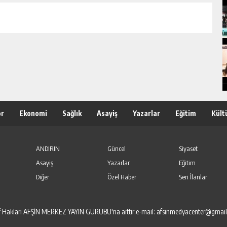
or
Ekonomi
Sağlık
Asayiş
Yazarlar
Eğitim
Kült
ANDIRIN
Güncel
Siyaset
Asayiş
Yazarlar
Eğitim
Diğer
Özel Haber
Seri İlanlar
elif Hakları AFŞİN MERKEZ YAYIN GURUBU'na aittir.e-mail: afsinmedyacenter@gmai