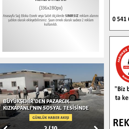
(336x280px)
Anasayfa Sağ Bloka Esnek veya Sabit ölçülerde
SINIRSIZ
reklam alanını
şablon olarak ekleyebilirsiniz. Şuan örnek olarak sadece 2 reklam
kullanıldı.
BÜYÜKŞEHIR’DEN PAZARCIK
BÜYÜKŞ
KIZKAPANLI’NIN SOSYAL TESISINDE
MODERN
ÇEVRE DÜZENLEMESI.
GÜNLÜK HABER AKIŞI
2
/
10