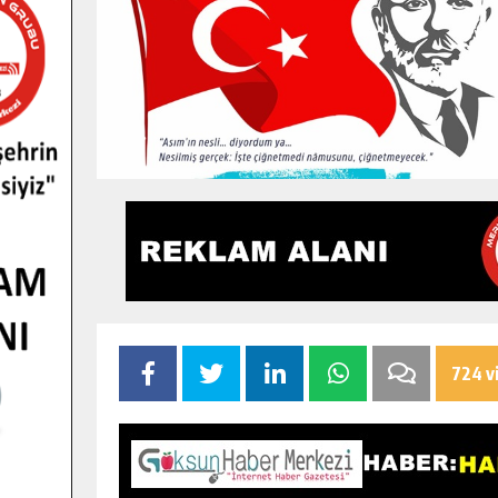
724 v