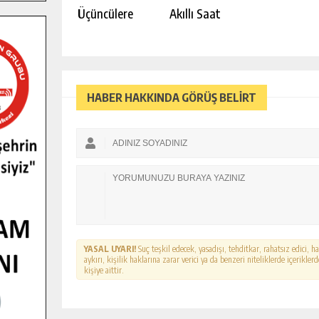
Üçüncülere
Akıllı Saat
HABER HAKKINDA GÖRÜŞ BELİRT
YASAL UYARI!
Suç teşkil edecek, yasadışı, tehditkar, rahatsız edici, 
aykırı, kişilik haklarına zarar verici ya da benzeri niteliklerde içerikl
kişiye aittir.