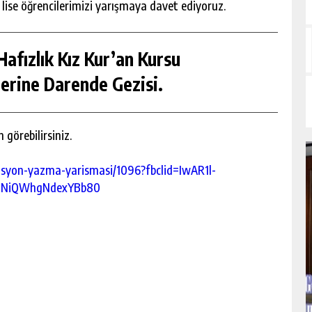
 lise öğrencilerimizi yarışmaya davet ediyoruz.
afızlık Kız Kur’an Kursu
erine Darende Gezisi.
 görebilirsiniz.
isyon-yazma-yarismasi/1096?fbclid=IwAR1l-
l5NiQWhgNdexYBb80