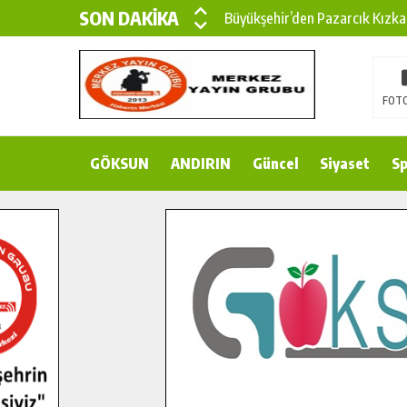
SON DAKİKA
Büyükşehir’den Pazarcık Kızka
Büyükşehir’den Pazarcık Kırsal
Çin’den KSÜ’ye Uluslararası Baş
FOTO
Büyükşehir, Türkoğlu Derebaşı 
GÖKSUN
ANDIRIN
Gençler Pusula Maraş Kampında
Güncel
Siyaset
Sp
15 TEMMUZ’DA ŞEHİTLERİMİZ
Büyükşehir, Göksun Kırsalında 
İlçe Jandarma Komutanı Karaka
Bertiz’in Yeni Köprüsünde Son