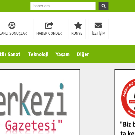
CANLI SONUÇLAR
HABER GÖNDER
KÜNYE
İLETİŞİM
tür Sanat
Teknoloji
Yaşam
Diğer