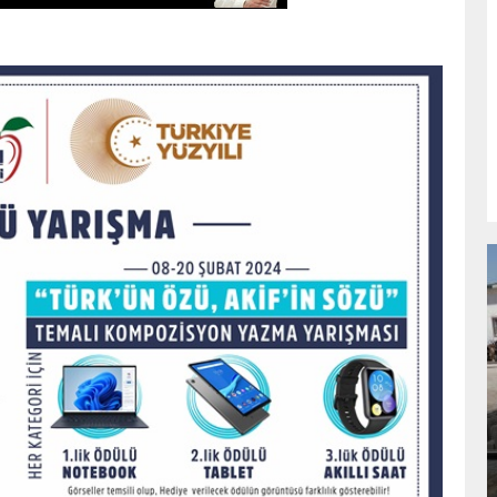
NDA
GÖKSUN HAFIZLIK KIZ KUR’AN KURSU
ÖĞRENCILERINE DARENDE GEZISI.
GÜNLÜK HABER AKIŞI