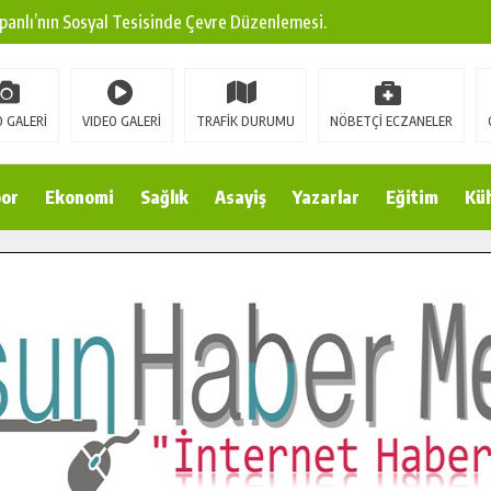
panlı’nın Sosyal Tesisinde Çevre Düzenlemesi.
ına Modern Ulaşım Yatırımı.
arı: Edinilen Bilgi Türk Tarımına Katkı Sağlayacak.
 GALERİ
VIDEO GALERİ
TRAFİK DURUMU
NÖBETÇİ ECZANELER
Sokak’ta Sıcak Asfalt Serimine Başladı.
 Yeni Medya ve Fotoğrafçılığı Keşfetti.
or
Ekonomi
Sağlık
Asayiş
Yazarlar
Eğitim
Kül
 DUALARLA ANILDI.
Ulaşım Konforunu Yükseltiyor.
ya’dan Başkan Cüce’ye Veda Ziyareti.
a Doğru.