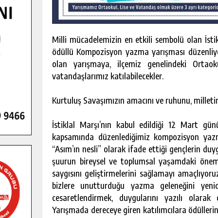
Milli mücadelemizin en etkili sembolü olan İst
ödüllü Kompozisyon yazma yarışması düzenliyo
olan yarışmaya, ilçemiz genelindeki Ortaok
vatandaşlarımız katılabilecekler.
Kurtuluş Savaşımızın amacını ve ruhunu, milletim
İstiklal Marşı’nın kabul edildiği 12 Mart gü
kapsamında düzenlediğimiz kompozisyon yazma
“Asım’ın nesli” olarak ifade ettiği gençlerin du
şuurun bireysel ve toplumsal yaşamdaki önemi
saygısını geliştirmelerini sağlamayı amaçlıyoru
bizlere unutturduğu yazma geleneğini yeni
cesaretlendirmek, duygularını yazılı olarak 
Yarışmada dereceye giren katılımcılara ödülleri