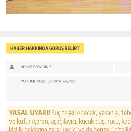
HABER HAKKINDA GÖRÜŞ BELİRT
YASAL UYARI!
Suç teşkil edecek, yasadışı, tehd
ve küfür içeren, aşağılayıcı, küçük düşürücü, kab
kişilik haklarına zarar verici ya da benzeri nitel