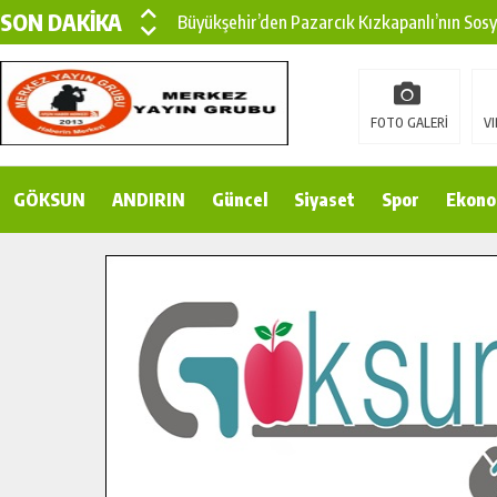
SON DAKİKA
Büyükşehir’den Pazarcık Kızkapanlı’nın Sos
Büyükşehir’den Pazarcık Kırsalına Modern Ul
Çin’den KSÜ’ye Uluslararası Başarı: Edinilen
FOTO GALERİ
VI
Büyükşehir, Türkoğlu Derebaşı Sokak’ta Sıca
GÖKSUN
ANDIRIN
Gençler Pusula Maraş Kampında Yeni Medya v
Güncel
Siyaset
Spor
Ekono
15 TEMMUZ’DA ŞEHİTLERİMİZ DUALARLA A
Büyükşehir, Göksun Kırsalında Ulaşım Konfor
İlçe Jandarma Komutanı Karakaya’dan Başkan
Bertiz’in Yeni Köprüsünde Sona Doğru.