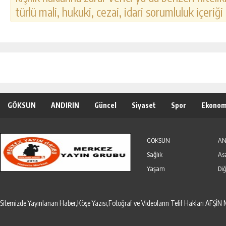
türlü mali, hukuki, cezai, idari sorumluluk içeriği
GÖKSUN
ANDIRIN
Güncel
Siyaset
Spor
Ekonom
Özel Haber
Seri İlanlar
GÖKSUN
AN
Sağlık
As
Yaşam
Diğ
Sitemizde Yayınlanan Haber,Köşe Yazısı,Fotoğraf ve Videoların Telif Hakları AF