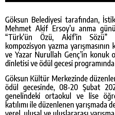
Göksun Belediyesi tarafından, İsti
Mehmet Akif Ersoy’u anma günü e
“Türk’ün Özü, Akif’in Sözü” 
kompozisyon yazma yarışmasının kaz
ve Yazar Nurullah Genç’in konuk ola
dinletisi ve ödül gecesi programında 
Göksun Kültür Merkezinde düzenlenen
ödül gecesinde, 08-20 Şubat 2024
DA
GÖKSUN HAFIZLIK KIZ KUR’AN KURSU
genelindeki ortaokul ve lise öğre
ÖĞRENCILERINE DARENDE GEZISI.
katılımı ile düzenlenen yarışmada de
GÜNLÜK HABER AKIŞI
yerel, ulusal ve uluslararası yarış