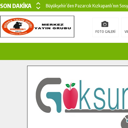
SON DAKİKA
Büyükşehir’den Pazarcık Kızkapanlı’nın Sos
Büyükşehir’den Pazarcık Kırsalına Modern Ul
Çin’den KSÜ’ye Uluslararası Başarı: Edinilen
FOTO GALERİ
VI
Büyükşehir, Türkoğlu Derebaşı Sokak’ta Sıca
Gençler Pusula Maraş Kampında Yeni Medya v
15 TEMMUZ’DA ŞEHİTLERİMİZ DUALARLA A
Büyükşehir, Göksun Kırsalında Ulaşım Konfor
İlçe Jandarma Komutanı Karakaya’dan Başkan
Bertiz’in Yeni Köprüsünde Sona Doğru.