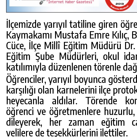
İlçemizde yarıyıl tatiline giren öğre
Kaymakamı Mustafa Emre Kılıç, B
Cüce, İlçe Millî Eğitim Müdürü Dr. 
Eğitim Şube Müdürleri, okul idar
katılımıyla düzenlenen törenle dağı
Öğrenciler, yarıyıl boyunca gösterd
karşılığı olan karnelerini ilçe pro
heyecanla aldılar. Törende kon
DA
GÖKSUN HAFIZLIK KIZ KUR’AN KURSU
öğrenci ve öğretmenlere huzurlu, s
ÖĞRENCILERINE DARENDE GEZISI.
dileyerek, her zaman eğitim c
GÜNLÜK HABER AKIŞI
velilere de teşekkürlerini ilettiler.