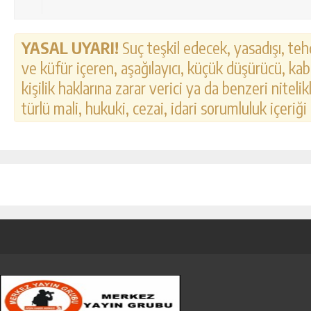
YASAL UYARI!
Suç teşkil edecek, yasadışı, tehd
ve küfür içeren, aşağılayıcı, küçük düşürücü, kab
kişilik haklarına zarar verici ya da benzeri nitel
türlü mali, hukuki, cezai, idari sorumluluk içeriği