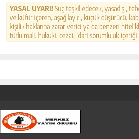
YASAL UYARI!
Suç teşkil edecek, yasadışı, tehd
ve küfür içeren, aşağılayıcı, küçük düşürücü, kab
kişilik haklarına zarar verici ya da benzeri nitel
türlü mali, hukuki, cezai, idari sorumluluk içeriği