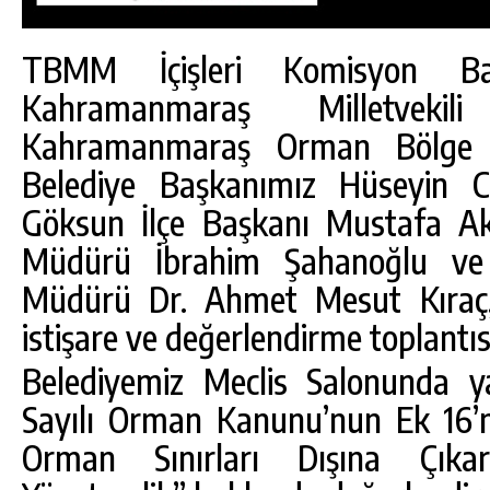
TBMM İçişleri Komisyon B
Kahramanmaraş Milletvekili
Kahramanmaraş Orman Bölge 
Belediye Başkanımız Hüseyin 
Göksun İlçe Başkanı Mustafa Ak
Müdürü İbrahim Şahanoğlu ve
Müdürü Dr. Ahmet Mesut Kıraç, 
istişare ve değerlendirme toplantıs
Belediyemiz Meclis Salonunda ya
DA
GÖKSUN HAFIZLIK KIZ KUR’AN KURSU
ÖĞRENCILERINE DARENDE GEZISI.
Sayılı Orman Kanunu’nun Ek 16’
Orman Sınırları Dışına Çıkar
GÜNLÜK HABER AKIŞI