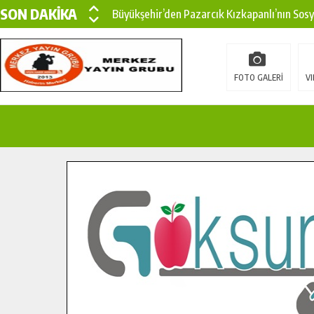
SON DAKİKA
Büyükşehir’den Pazarcık Kızkapanlı’nın Sos
Büyükşehir’den Pazarcık Kırsalına Modern Ul
Çin’den KSÜ’ye Uluslararası Başarı: Edinilen
FOTO GALERİ
VI
Büyükşehir, Türkoğlu Derebaşı Sokak’ta Sıca
Gençler Pusula Maraş Kampında Yeni Medya v
15 TEMMUZ’DA ŞEHİTLERİMİZ DUALARLA A
Büyükşehir, Göksun Kırsalında Ulaşım Konfor
İlçe Jandarma Komutanı Karakaya’dan Başkan
Bertiz’in Yeni Köprüsünde Sona Doğru.