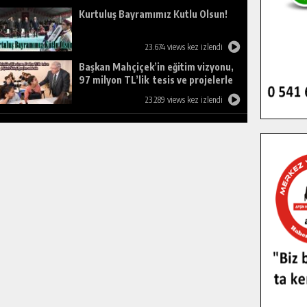
Kurtuluş Bayramımız Kutlu Olsun!
23.674 views kez izlendi
Başkan Mahçiçek’in eğitim vizyonu,
97 milyon TL’lik tesis ve projelerle
birleşti, gençlere umut oldu.
23.289 views kez izlendi