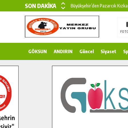
SON DAKİKA
Büyükşehir’den Pazarcık Kızka
Büyükşehir’den Pazarcık Kırsal
Çin’den KSÜ’ye Uluslararası Baş
FOTO
Büyükşehir, Türkoğlu Derebaşı 
GÖKSUN
ANDIRIN
Gençler Pusula Maraş Kampında
Güncel
Siyaset
Sp
15 TEMMUZ’DA ŞEHİTLERİMİZ
Büyükşehir, Göksun Kırsalında 
İlçe Jandarma Komutanı Karaka
Bertiz’in Yeni Köprüsünde Son