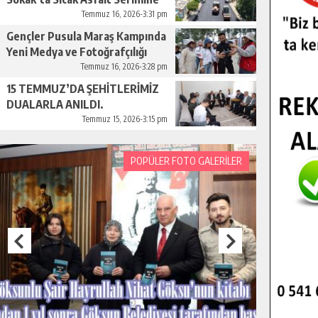
Başladı.
Temmuz 16, 2026-3:31 pm
Gençler Pusula Maraş Kampında
Yeni Medya ve Fotoğrafçılığı
Keşfetti.
Temmuz 16, 2026-3:28 pm
15 TEMMUZ’DA ŞEHİTLERİMİZ
DUALARLA ANILDI.
Temmuz 15, 2026-3:15 pm
POPÜLER FOTO GALERİLER