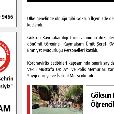
Ülke genelinde olduğu gibi Göksun İlçemizde de
kutlandı.
Göksun Kaymakamlığı tören alanında düzenlenen
dönümü törenine Kaymakam Ümit Şeref KAYA
Emniyet Müdürlüğü Personelleri katıldı.
Koronavirüs tedbirleri kapsamında sınırlı say
Vekili Mustafa OKTAY ve Polis Memurları tar
Saygı duruşu ve İstiklal Marşı okundu.
GENÇLER PUSULA MARAŞ KAMPI
Göksun H
YENI MEDYA VE FOTOĞRAFÇILIĞI
KEŞFETTI.
Öğrencil
GÜNLÜK HABER AKIŞI