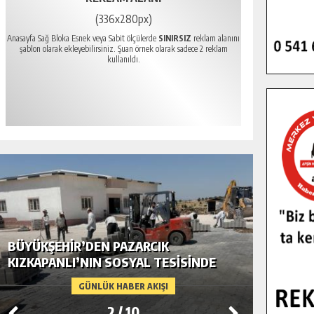
(336x280px)
Anasayfa Sağ Bloka Esnek veya Sabit ölçülerde
SINIRSIZ
reklam alanını
şablon olarak ekleyebilirsiniz. Şuan örnek olarak sadece 2 reklam
kullanıldı.
BÜYÜKŞEHIR’DEN PAZARCIK
BÜYÜKŞ
KIZKAPANLI’NIN SOSYAL TESISINDE
MODERN
ÇEVRE DÜZENLEMESI.
GÜNLÜK HABER AKIŞI
2
/
10