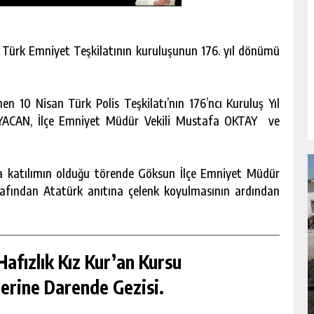
 Türk Emniyet Teşkilatının kuruluşunun 176. yıl dönümü
 10 Nisan Türk Polis Teşkilatı’nın 176’ncı Kuruluş Yıl
CAN, İlçe Emniyet Müdür Vekili Mustafa OKTAY ve
ıda katılımın olduğu törende Göksun İlçe Emniyet Müdür
afından Atatürk anıtına çelenk koyulmasının ardından
NDA
GÖKSUN HAFIZLIK KIZ KUR’AN KURSU
afızlık Kız Kur’an Kursu
ÖĞRENCILERINE DARENDE GEZISI.
erine Darende Gezisi.
GÜNLÜK HABER AKIŞI