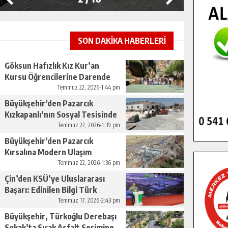
SON DAKİKA HABERLERİ
Göksun Hafızlık Kız Kur’an
Kursu Öğrencilerine Darende
Gezisi.
Temmuz 22, 2026-1:44 pm
Büyükşehir’den Pazarcık
Kızkapanlı’nın Sosyal Tesisinde
Çevre Düzenlemesi.
Temmuz 22, 2026-1:39 pm
Büyükşehir’den Pazarcık
Kırsalına Modern Ulaşım
Yatırımı.
Temmuz 22, 2026-1:36 pm
Çin’den KSÜ’ye Uluslararası
Başarı: Edinilen Bilgi Türk
Tarımına Katkı Sağlayacak.
Temmuz 17, 2026-2:43 pm
Büyükşehir, Türkoğlu Derebaşı
Sokak’ta Sıcak Asfalt Serimine