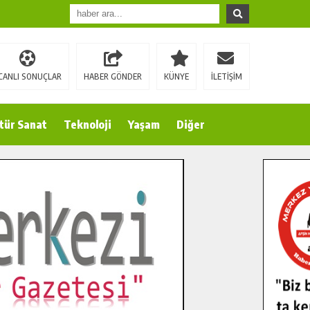
CANLI SONUÇLAR
HABER GÖNDER
KÜNYE
İLETİŞİM
tür Sanat
Teknoloji
Yaşam
Diğer