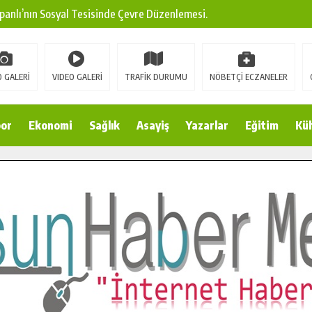
panlı’nın Sosyal Tesisinde Çevre Düzenlemesi.
ına Modern Ulaşım Yatırımı.
arı: Edinilen Bilgi Türk Tarımına Katkı Sağlayacak.
 GALERİ
VIDEO GALERİ
TRAFİK DURUMU
NÖBETÇİ ECZANELER
Sokak’ta Sıcak Asfalt Serimine Başladı.
 Yeni Medya ve Fotoğrafçılığı Keşfetti.
or
Ekonomi
Sağlık
Asayiş
Yazarlar
Eğitim
Kül
 DUALARLA ANILDI.
Ulaşım Konforunu Yükseltiyor.
ya’dan Başkan Cüce’ye Veda Ziyareti.
a Doğru.