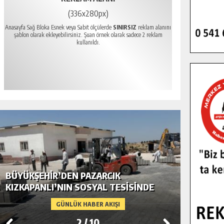
(336x280px)
Anasayfa Sağ Bloka Esnek veya Sabit ölçülerde
SINIRSIZ
reklam alanını
şablon olarak ekleyebilirsiniz. Şuan örnek olarak sadece 2 reklam
kullanıldı.
BÜYÜKŞEHIR’DEN PAZARCIK
BÜYÜKŞ
KIZKAPANLI’NIN SOSYAL TESISINDE
MODERN
ÇEVRE DÜZENLEMESI.
GÜNLÜK HABER AKIŞI
2
/
10