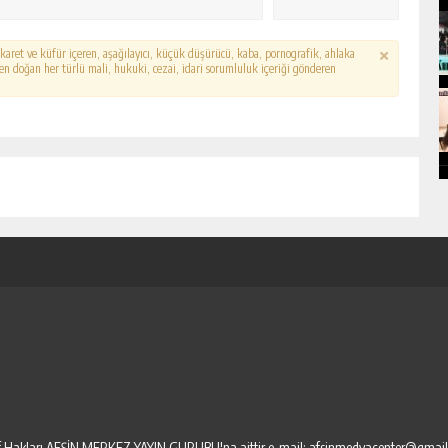
hakaret ve küfür içeren, aşağılayıcı, küçük düşürücü, kaba, pornografik, ahlaka
erden doğan her türlü mali, hukuki, cezai, idari sorumluluk içeriği gönderen
elif Hakları AFŞİN MERKEZ YAYIN GURUBU'na aittir.e-mail: afsinmedyacenter@gmai