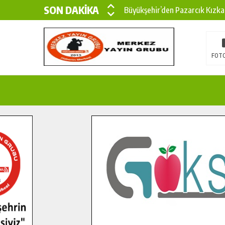
SON DAKİKA
Büyükşehir’den Pazarcık Kızka
Büyükşehir’den Pazarcık Kırsal
Çin’den KSÜ’ye Uluslararası Baş
FOTO
Büyükşehir, Türkoğlu Derebaşı 
Gençler Pusula Maraş Kampında
15 TEMMUZ’DA ŞEHİTLERİMİZ
Büyükşehir, Göksun Kırsalında 
İlçe Jandarma Komutanı Karaka
Bertiz’in Yeni Köprüsünde Son