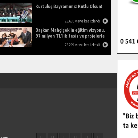
Kurtuluş Bayramımız Kutlu Olsun!
23.686 views kez izlendi
Başkan Mahçiçek’in eğitim vizyonu,
97 milyon TL’lik tesis ve projelerle
birleşti, gençlere umut oldu.
23.299 views kez izlendi
l.com