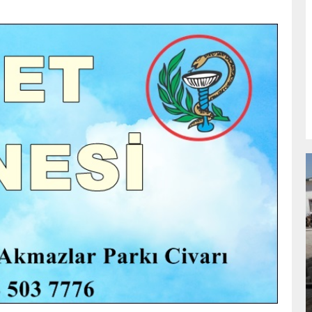
NDA
GÖKSUN HAFIZLIK KIZ KUR’AN KURSU
ÖĞRENCILERINE DARENDE GEZISI.
GÜNLÜK HABER AKIŞI