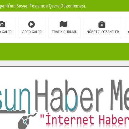
panlı’nın Sosyal Tesisinde Çevre Düzenlemesi.
ına Modern Ulaşım Yatırımı.
arı: Edinilen Bilgi Türk Tarımına Katkı Sağlayacak.
 GALERİ
VIDEO GALERİ
TRAFİK DURUMU
NÖBETÇİ ECZANELER
Sokak’ta Sıcak Asfalt Serimine Başladı.
 Yeni Medya ve Fotoğrafçılığı Keşfetti.
 DUALARLA ANILDI.
Ulaşım Konforunu Yükseltiyor.
ya’dan Başkan Cüce’ye Veda Ziyareti.
a Doğru.