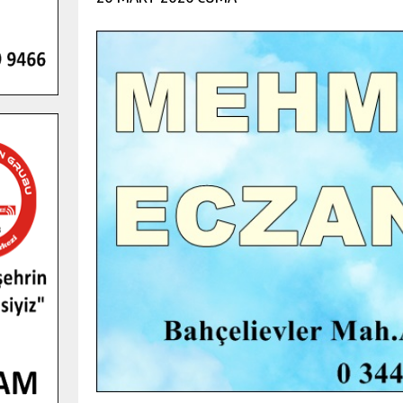
GENÇLER PUSULA MARAŞ KAMPI
YENI MEDYA VE FOTOĞRAFÇILIĞI
KEŞFETTI.
GÜNLÜK HABER AKIŞI