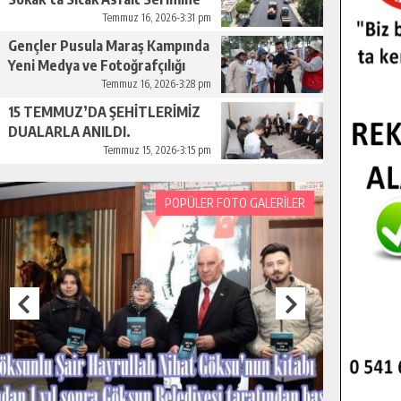
Başladı.
Temmuz 16, 2026-3:31 pm
Gençler Pusula Maraş Kampında
Yeni Medya ve Fotoğrafçılığı
Keşfetti.
Temmuz 16, 2026-3:28 pm
15 TEMMUZ’DA ŞEHİTLERİMİZ
DUALARLA ANILDI.
Temmuz 15, 2026-3:15 pm
POPÜLER FOTO GALERİLER