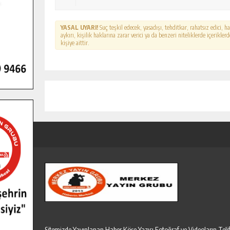
YASAL UYARI!
Suç teşkil edecek, yasadışı, tehditkar, rahatsız edici, 
aykırı, kişilik haklarına zarar verici ya da benzeri niteliklerde içerikl
kişiye aittir.
Sitemizde Yayınlanan Haber,Köşe Yazısı,Fotoğraf ve Videoların T