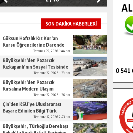
SON DAKİKA HABERLERİ
Göksun Hafızlık Kız Kur’an
Kursu Öğrencilerine Darende
Gezisi.
Temmuz 22, 2026-1:44 pm
Büyükşehir’den Pazarcık
Kızkapanlı’nın Sosyal Tesisinde
Çevre Düzenlemesi.
Temmuz 22, 2026-1:39 pm
Büyükşehir’den Pazarcık
Kırsalına Modern Ulaşım
Yatırımı.
Temmuz 22, 2026-1:36 pm
Çin’den KSÜ’ye Uluslararası
Başarı: Edinilen Bilgi Türk
Tarımına Katkı Sağlayacak.
Temmuz 17, 2026-2:43 pm
Büyükşehir, Türkoğlu Derebaşı
Sokak’ta Sıcak Asfalt Serimine