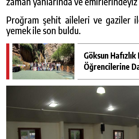
zaman yanlarında ve emirlerindeyiz
Proğram şehit aileleri ve gaziler i
yemek ile son buldu.
Göksun Hafızlık 
Öğrencilerine D