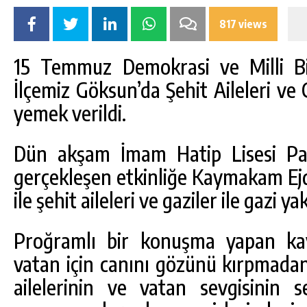
817 views
15 Temmuz Demokrasi ve Milli Bi
İlçemiz Göksun’da Şehit Aileleri ve G
yemek verildi.
Dün akşam İmam Hatip Lisesi Pa
gerçekleşen etkinliğe Kaymakam Ejd
ile şehit aileleri ve gaziler ile gazi ya
Proğramlı bir konuşma yapan k
DA
GÖKSUN HAFIZLIK KIZ KUR’AN KURSU
ÖĞRENCILERINE DARENDE GEZISI.
vatan için canını gözünü kırpmadan
ailelerinin ve vatan sevgisinin 
GÜNLÜK HABER AKIŞI