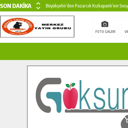
SON DAKİKA
Büyükşehir’den Pazarcık Kızkapanlı’nın Sos
Büyükşehir’den Pazarcık Kırsalına Modern Ul
Çin’den KSÜ’ye Uluslararası Başarı: Edinilen
FOTO GALERİ
VI
Büyükşehir, Türkoğlu Derebaşı Sokak’ta Sıca
Gençler Pusula Maraş Kampında Yeni Medya v
15 TEMMUZ’DA ŞEHİTLERİMİZ DUALARLA A
Büyükşehir, Göksun Kırsalında Ulaşım Konfor
İlçe Jandarma Komutanı Karakaya’dan Başkan
Bertiz’in Yeni Köprüsünde Sona Doğru.