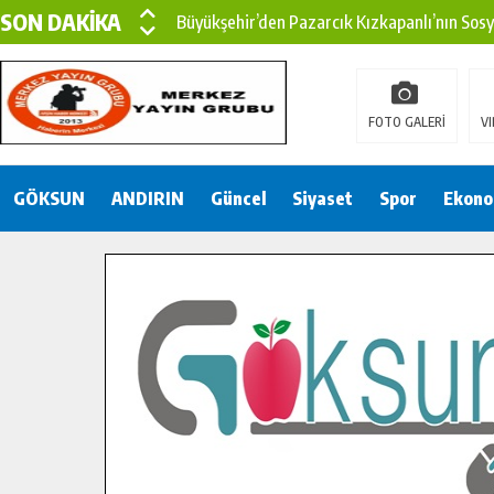
SON DAKİKA
Büyükşehir’den Pazarcık Kızkapanlı’nın Sos
Büyükşehir’den Pazarcık Kırsalına Modern Ul
Çin’den KSÜ’ye Uluslararası Başarı: Edinilen
FOTO GALERİ
VI
Büyükşehir, Türkoğlu Derebaşı Sokak’ta Sıca
GÖKSUN
ANDIRIN
Gençler Pusula Maraş Kampında Yeni Medya v
Güncel
Siyaset
Spor
Ekono
15 TEMMUZ’DA ŞEHİTLERİMİZ DUALARLA A
Büyükşehir, Göksun Kırsalında Ulaşım Konfor
İlçe Jandarma Komutanı Karakaya’dan Başkan
Bertiz’in Yeni Köprüsünde Sona Doğru.