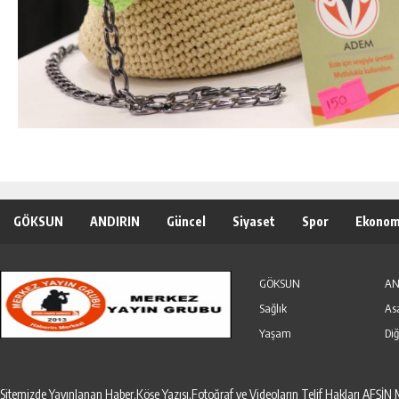
GÖKSUN
ANDIRIN
Güncel
Siyaset
Spor
Ekonom
Özel Haber
Seri İlanlar
GÖKSUN
AN
Sağlık
As
Yaşam
Diğ
Sitemizde Yayınlanan Haber,Köşe Yazısı,Fotoğraf ve Videoların Telif Hakları AF