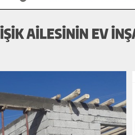
ŞIK AILESININ EV İN