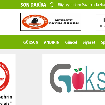
SON DAKİKA
Büyükşehir’den Pazarcık Kızka
Büyükşehir’den Pazarcık Kırsal
Çin’den KSÜ’ye Uluslararası Baş
FOTO
Büyükşehir, Türkoğlu Derebaşı 
GÖKSUN
ANDIRIN
Gençler Pusula Maraş Kampında
Güncel
Siyaset
Sp
15 TEMMUZ’DA ŞEHİTLERİMİZ
Büyükşehir, Göksun Kırsalında 
İlçe Jandarma Komutanı Karaka
Bertiz’in Yeni Köprüsünde Son