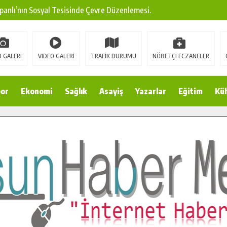
panlı’nın Sosyal Tesisinde Çevre Düzenlemesi.
ına Modern Ulaşım Yatırımı.
arı: Edinilen Bilgi Türk Tarımına Katkı Sağlayacak.
 GALERİ
VIDEO GALERİ
TRAFİK DURUMU
NÖBETÇİ ECZANELER
Sokak’ta Sıcak Asfalt Serimine Başladı.
 Yeni Medya ve Fotoğrafçılığı Keşfetti.
or
Ekonomi
Sağlık
Asayiş
Yazarlar
Eğitim
Kül
 DUALARLA ANILDI.
Ulaşım Konforunu Yükseltiyor.
ya’dan Başkan Cüce’ye Veda Ziyareti.
a Doğru.