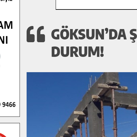
GÖKSUN’DA ŞI
DURUM!