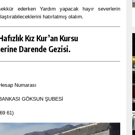
eşekkür ederken Yardım yapacak hayır severlerin
ştırabileceklerini hatırlatmış olalım.
afızlık Kız Kur’an Kursu
erine Darende Gezisi.
 Hesap Numarası
AT BANKASI GÖKSUN ŞUBESİ
 69 61)