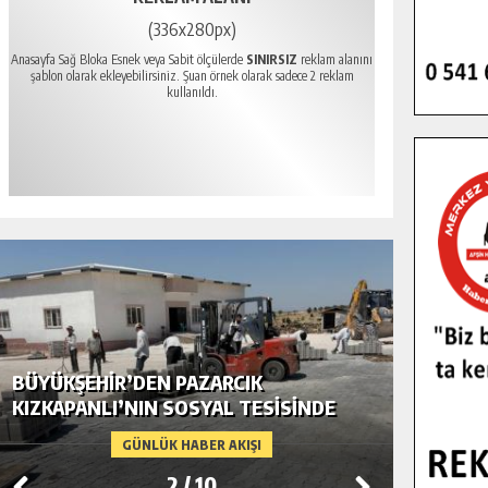
(336x280px)
Anasayfa Sağ Bloka Esnek veya Sabit ölçülerde
SINIRSIZ
reklam alanını
şablon olarak ekleyebilirsiniz. Şuan örnek olarak sadece 2 reklam
kullanıldı.
BÜYÜKŞEHIR’DEN PAZARCIK
BÜYÜKŞ
KIZKAPANLI’NIN SOSYAL TESISINDE
MODERN
ÇEVRE DÜZENLEMESI.
GÜNLÜK HABER AKIŞI
2
/
10