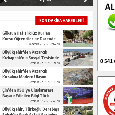
SON DAKİKA HABERLERİ
Göksun Hafızlık Kız Kur’an
Kursu Öğrencilerine Darende
Gezisi.
Temmuz 22, 2026-1:44 pm
Büyükşehir’den Pazarcık
Kızkapanlı’nın Sosyal Tesisinde
Çevre Düzenlemesi.
Temmuz 22, 2026-1:39 pm
Büyükşehir’den Pazarcık
Kırsalına Modern Ulaşım
Yatırımı.
Temmuz 22, 2026-1:36 pm
Çin’den KSÜ’ye Uluslararası
Başarı: Edinilen Bilgi Türk
Tarımına Katkı Sağlayacak.
Temmuz 17, 2026-2:43 pm
Büyükşehir, Türkoğlu Derebaşı
Sokak’ta Sıcak Asfalt Serimine