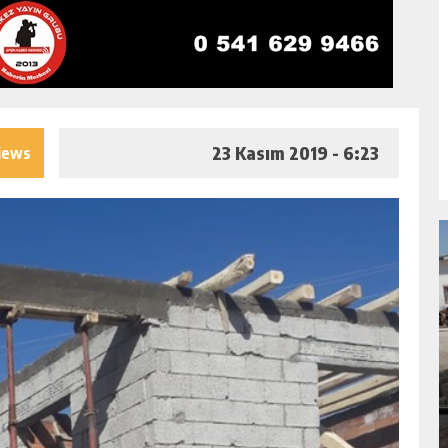
23 Kasım 2019 - 6:23
iews
NDA
GÖKSUN HAFIZLIK KIZ KUR’AN KURSU
ÖĞRENCILERINE DARENDE GEZISI.
GÜNLÜK HABER AKIŞI