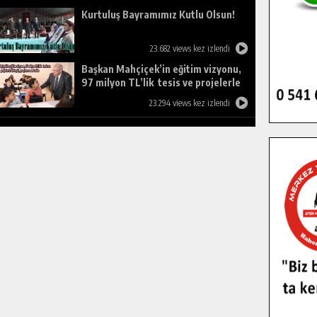
Kurtuluş Bayramımız Kutlu Olsun!
23.682 views kez izlendi
Başkan Mahçiçek’in eğitim vizyonu,
97 milyon TL’lik tesis ve projelerle
birleşti, gençlere umut oldu.
23.294 views kez izlendi