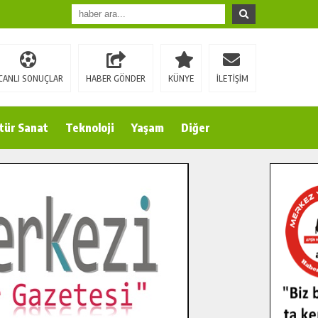
CANLI SONUÇLAR
HABER GÖNDER
KÜNYE
İLETİŞİM
tür Sanat
Teknoloji
Yaşam
Diğer