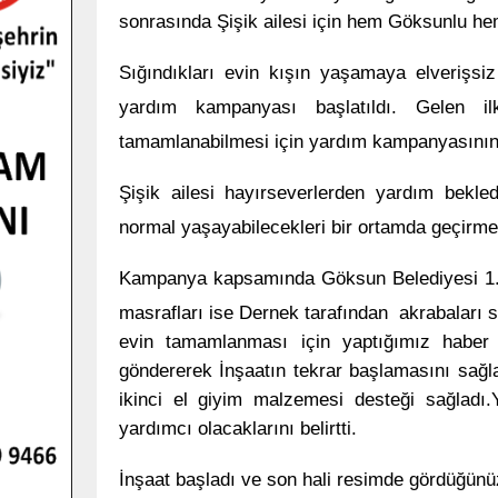
sonrasında Şişik ailesi için hem Göksunlu hem
Sığındıkları evin
kış
ın yaşamaya elverişsi
yardım
kampanyası başlatıldı. Gelen ilk
tamamlanabilmesi için yardım kampanyasının de
Şişik
aile
si hayırseverlerden yardım bekled
normal yaşayabilecekleri bir ortamda geçirmek 
Kampanya kapsamında
Göksun
Belediyesi 1
masrafları ise Dernek tarafından akrabaları sa
evin tamamlanması için yaptığımız haber
göndererek İnşaatın tekrar başlamasını sağl
ikinci el giyim malzemesi desteği sağladı
yardımcı olacaklarını belirtti.
İnşaat başladı ve son hali resimde gördüğünüz