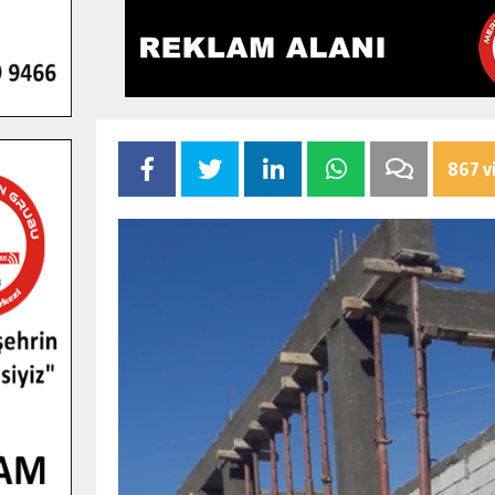
867 v
GENÇLER PUSULA MARAŞ KAMPI
YENI MEDYA VE FOTOĞRAFÇILIĞI
KEŞFETTI.
GÜNLÜK HABER AKIŞI