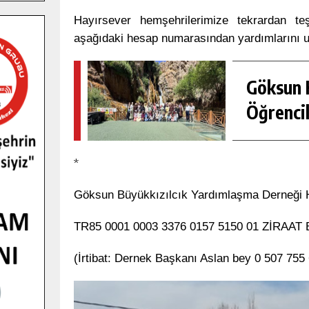
Hayırsever hemşehrilerimize tekrardan t
aşağıdaki hesap numarasından yardımlarını ula
Göksun H
Öğrencil
*
Göksun Büyükkızılcık Yardımlaşma Derneği
TR85 0001 0003 3376 0157 5150 01 ZİRA
(İrtibat: Dernek Başkanı Aslan bey 0 507 755