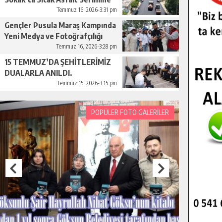
Başladı.
Temmuz 16, 2026-3:31 pm
Gençler Pusula Maraş Kampında
Yeni Medya ve Fotoğrafçılığı
Keşfetti.
Temmuz 16, 2026-3:28 pm
15 TEMMUZ’DA ŞEHİTLERİMİZ
DUALARLA ANILDI.
Temmuz 15, 2026-3:15 pm
POPÜLER FOTO GALERİLER