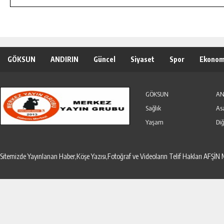
GÖKSUN
ANDIRIN
Güncel
Siyaset
Spor
Ekonom
Özel Haber
Seri İlanlar
GÖKSUN
AN
Sağlık
As
Yaşam
Diğ
Sitemizde Yayınlanan Haber,Köşe Yazısı,Fotoğraf ve Videoların Telif Hakları AF