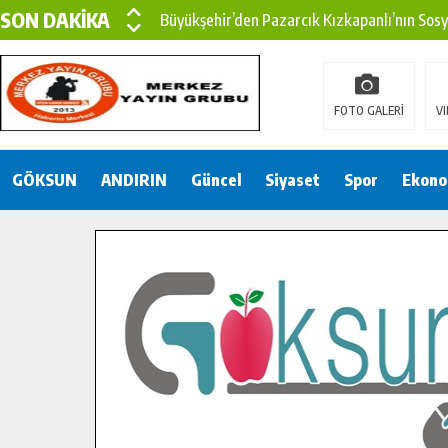
SON DAKİKA
Büyükşehir’den Pazarcık Kızkapanlı’nın Sos
Büyükşehir’den Pazarcık Kırsalına Modern Ul
Çin’den KSÜ’ye Uluslararası Başarı: Edinilen
FOTO GALERİ
VI
Büyükşehir, Türkoğlu Derebaşı Sokak’ta Sıca
GÖKSUN
ANDIRIN
Gençler Pusula Maraş Kampında Yeni Medya v
Güncel
Siyaset
Spor
Ekono
15 TEMMUZ’DA ŞEHİTLERİMİZ DUALARLA A
Büyükşehir, Göksun Kırsalında Ulaşım Konfor
İlçe Jandarma Komutanı Karakaya’dan Başkan
Bertiz’in Yeni Köprüsünde Sona Doğru.