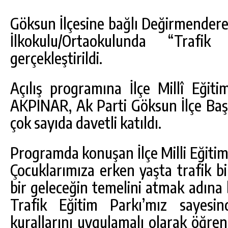
Göksun İlçesine bağlı Değirmender
İlkokulu/Ortaokulunda “Trafik
gerçekleştirildi.
Açılış programına İlçe Millî Eğit
AKPINAR, Ak Parti Göksun İlçe B
çok sayıda davetli katıldı.
Programda konuşan İlçe Milli Eğiti
DA
GÖKSUN HAFIZLIK KIZ KUR’AN KURSU
ÖĞRENCILERINE DARENDE GEZISI.
Çocuklarımıza erken yaşta trafik bi
GÜNLÜK HABER AKIŞI
bir geleceğin temelini atmak adına
Trafik Eğitim Parkı’mız sayesind
kurallarını uygulamalı olarak öğrenme