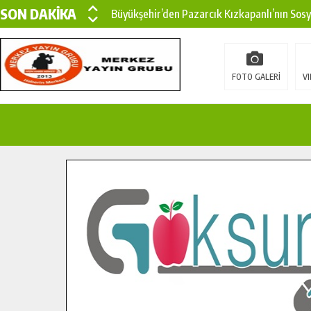
SON DAKİKA
Büyükşehir’den Pazarcık Kızkapanlı’nın Sos
Büyükşehir’den Pazarcık Kırsalına Modern Ul
Çin’den KSÜ’ye Uluslararası Başarı: Edinilen
FOTO GALERİ
VI
Büyükşehir, Türkoğlu Derebaşı Sokak’ta Sıca
Gençler Pusula Maraş Kampında Yeni Medya v
15 TEMMUZ’DA ŞEHİTLERİMİZ DUALARLA A
Büyükşehir, Göksun Kırsalında Ulaşım Konfor
İlçe Jandarma Komutanı Karakaya’dan Başkan
Bertiz’in Yeni Köprüsünde Sona Doğru.