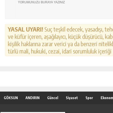
YASAL UYARI!
Suç teşkil edecek, yasadışı, tehd
ve küfür içeren, aşağılayıcı, küçük düşürücü, kab
kişilik haklarına zarar verici ya da benzeri nitel
türlü mali, hukuki, cezai, idari sorumluluk içeriği
GÖKSUN
ANDIRIN
Güncel
Siyaset
Spor
Ekonom
Özel Haber
Seri İlanlar