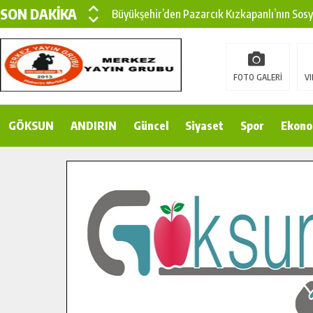
SON DAKİKA
Büyükşehir’den Pazarcık Kızkapanlı’nın Sos
Büyükşehir’den Pazarcık Kırsalına Modern Ul
Çin’den KSÜ’ye Uluslararası Başarı: Edinilen
FOTO GALERİ
VI
Büyükşehir, Türkoğlu Derebaşı Sokak’ta Sıca
GÖKSUN
ANDIRIN
Gençler Pusula Maraş Kampında Yeni Medya v
Güncel
Siyaset
Spor
Ekono
15 TEMMUZ’DA ŞEHİTLERİMİZ DUALARLA A
Büyükşehir, Göksun Kırsalında Ulaşım Konfor
İlçe Jandarma Komutanı Karakaya’dan Başkan
Bertiz’in Yeni Köprüsünde Sona Doğru.