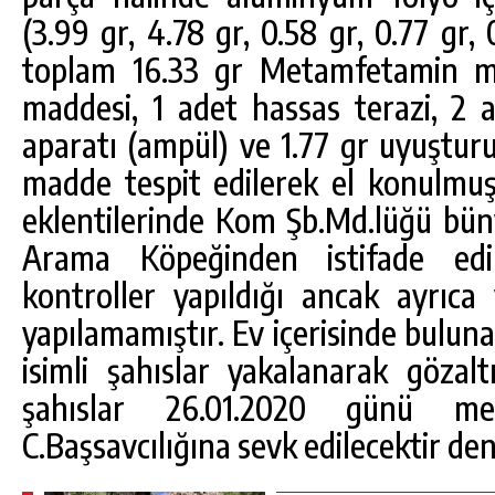
(3.99 gr, 4.78 gr, 0.58 gr, 0.77 gr, 
toplam 16.33 gr Metamfetamin ma
maddesi, 1 adet hassas terazi, 2
aparatı (ampül) ve 1.77 gr uyuştur
madde tespit edilerek el konulmu
eklentilerinde Kom Şb.Md.lüğü bü
Arama Köpeğinden istifade edil
kontroller yapıldığı ancak ayrıca
yapılamamıştır. Ev içerisinde bulunan
isimli şahıslar yakalanarak gözalt
şahıslar 26.01.2020 günü me
C.Başsavcılığına sevk edilecektir deni