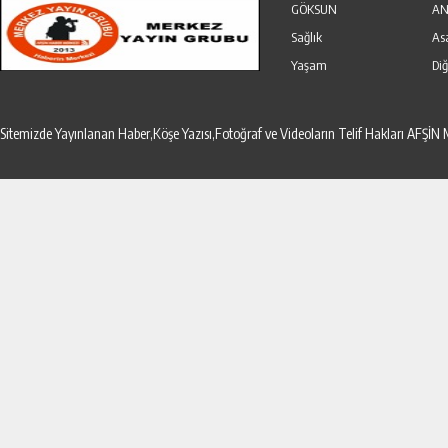
GÖKSUN
AN
Sağlık
As
Yaşam
Diğ
Sitemizde Yayınlanan Haber,Köşe Yazısı,Fotoğraf ve Videoların Telif Hakları AF