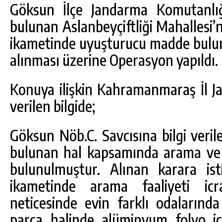
Göksun İlçe Jandarma Komutanlığ
bulunan Aslanbeyçiftliği Mahallesi’
ikametinde uyuşturucu madde bul
alınması üzerine Operasyon yapıldı.
Konuya ilişkin Kahramanmaraş İl 
verilen bilgide;
Göksun Nöb.C. Savcısına bilgi veri
DA
GÖKSUN HAFIZLIK KIZ KUR’AN KURSU
bulunan hal kapsamında arama ve 
ÖĞRENCILERINE DARENDE GEZISI.
bulunulmuştur. Alınan karara ist
GÜNLÜK HABER AKIŞI
ikametinde arama faaliyeti ic
neticesinde evin farklı odalarında
parça halinde alüminyum folyo içe