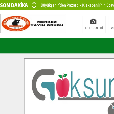
SON DAKİKA
Büyükşehir’den Pazarcık Kırsalına Modern Ul
Çin’den KSÜ’ye Uluslararası Başarı: Edinilen
Büyükşehir, Türkoğlu Derebaşı Sokak’ta Sıca
FOTO GALERİ
VI
Gençler Pusula Maraş Kampında Yeni Medya v
15 TEMMUZ’DA ŞEHİTLERİMİZ DUALARLA A
Büyükşehir, Göksun Kırsalında Ulaşım Konfor
İlçe Jandarma Komutanı Karakaya’dan Başkan
Bertiz’in Yeni Köprüsünde Sona Doğru.