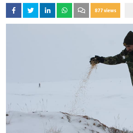
877 views
DA
GÖKSUN HAFIZLIK KIZ KUR’AN KURSU
ÖĞRENCILERINE DARENDE GEZISI.
GÜNLÜK HABER AKIŞI