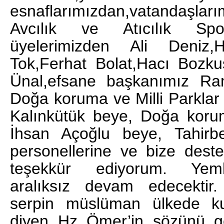
esnaflarımızdan,vatandaşl
Avcılık ve Atıcılık S
üyelerimizden Ali Deniz,H
Tok,Ferhat Bolat,Hacı Bozk
Ünal,efsane başkanımız R
Doğa koruma ve Milli Parkla
Kalınkütük beye, Doğa koru
İhsan Açoğlu beye, Tahirb
personellerine ve bize des
teşekkür ediyorum. Yemle
aralıksız devam edecektir.
serpin müslüman ülkede ku
diyen Hz Ömer’in sözünü ger