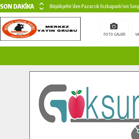
SON DAKİKA
Büyükşehir’den Pazarcık Kızkapanlı’nın Sos
Büyükşehir’den Pazarcık Kırsalına Modern Ul
Çin’den KSÜ’ye Uluslararası Başarı: Edinilen
FOTO GALERİ
VI
Büyükşehir, Türkoğlu Derebaşı Sokak’ta Sıca
Gençler Pusula Maraş Kampında Yeni Medya v
15 TEMMUZ’DA ŞEHİTLERİMİZ DUALARLA A
Büyükşehir, Göksun Kırsalında Ulaşım Konfor
İlçe Jandarma Komutanı Karakaya’dan Başkan
Bertiz’in Yeni Köprüsünde Sona Doğru.