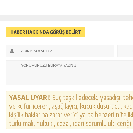
HABER HAKKINDA GÖRÜŞ BELİRT
YASAL UYARI!
Suç teşkil edecek, yasadışı, tehd
ve küfür içeren, aşağılayıcı, küçük düşürücü, kab
kişilik haklarına zarar verici ya da benzeri nitel
türlü mali, hukuki, cezai, idari sorumluluk içeriği