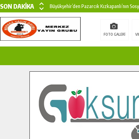
SON DAKİKA
Büyükşehir’den Pazarcık Kızkapanlı’nın Sos
Büyükşehir’den Pazarcık Kırsalına Modern Ul
Çin’den KSÜ’ye Uluslararası Başarı: Edinilen
FOTO GALERİ
VI
Büyükşehir, Türkoğlu Derebaşı Sokak’ta Sıca
Gençler Pusula Maraş Kampında Yeni Medya v
15 TEMMUZ’DA ŞEHİTLERİMİZ DUALARLA A
Büyükşehir, Göksun Kırsalında Ulaşım Konfor
İlçe Jandarma Komutanı Karakaya’dan Başkan
Bertiz’in Yeni Köprüsünde Sona Doğru.