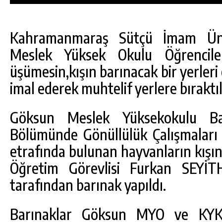
Kahramanmaraş Sütçü İmam Üni
Meslek Yüksek Okulu Öğrenciler
üşümesin,kışın barınacak bir yerleri
imal ederek muhtelif yerlere bıraktıl
Göksun Meslek Yüksekokulu Bank
Bölümünde Gönüllülük Çalışmaları
etrafında bulunan hayvanların kışı
Öğretim Görevlisi Furkan SEYİT
DA
GÖKSUN HAFIZLIK KIZ KUR’AN KURSU
tarafından barınak yapıldı.
ÖĞRENCILERINE DARENDE GEZISI.
GÜNLÜK HABER AKIŞI
Barınaklar Göksun MYO ve KYK