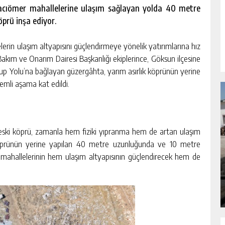
acıömer mahallelerine ulaşım sağlayan yolda 40 metre
prü inşa ediyor.
erin ulaşım altyapısını güçlendirmeye yönelik yatırımlarına hız
ım ve Onarım Dairesi Başkanlığı ekiplerince, Göksun ilçesine
p Yolu’na bağlayan güzergâhta, yarım asırlık köprünün yerine
emli aşama kat edildi.
 eski köprü, zamanla hem fiziki yıpranma hem de artan ulaşım
i köprünün yerine yapılan 40 metre uzunluğunda ve 10 metre
RSU
BÜYÜKŞEHIR’DEN PAZARCIK
ahallelerinin hem ulaşım altyapısının güçlendirecek hem de
KIZKAPANLI’NIN SOSYAL TESISINDE
ÇEVRE DÜZENLEMESI.
GÜNLÜK HABER AKIŞI