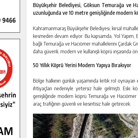
Büyükşehir Belediyesi, Göksun Temurağa ve H
uzunluğunda ve 10 metre genişliğinde modern kö
Kahramanmaraş Büyükşehir Belediyesi, kırsal mahallel
kesmeden devam ediyor. Bu kapsamda, Yol Yapım, Bak
bağlı Temurağa ve Hacıömer mahallelerini Çardak Gru
daha güvenli, modern ve kullanışlı köprü inşasında ön
50 Yıllık Köprü Yerini Modern Yapıya Bırakıyor
Bölge halkının günlük yaşamında kritik rol oynayan
ihtiyaçları nedeniyle yetersiz hale gelmişti. Esk
Ş KAMPINDA
GÖKSUN HAFIZLIK KIZ KUR’AN KU
genişliğinde modern köprü Temurağa ve Hacıömer m
FÇILIĞI
ÖĞRENCILERINE DARENDE GEZISI.
araç trafiğinin güvenli ve kesintisiz hale getirecek.
KIŞI
GÜNLÜK HABER AKIŞI