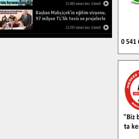
23.683 views kez izlendi
Başkan Mahçiçek’in eğitim vizyonu,
97 milyon TL’lik tesis ve projelerle
birleşti, gençlere umut oldu.
23.295 views kez izlendi