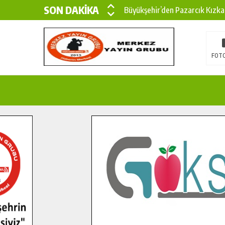
SON DAKİKA
Büyükşehir’den Pazarcık Kızka
Büyükşehir’den Pazarcık Kırsal
Çin’den KSÜ’ye Uluslararası Baş
FOTO
Büyükşehir, Türkoğlu Derebaşı 
Gençler Pusula Maraş Kampında
15 TEMMUZ’DA ŞEHİTLERİMİZ
Büyükşehir, Göksun Kırsalında 
İlçe Jandarma Komutanı Karaka
Bertiz’in Yeni Köprüsünde Son