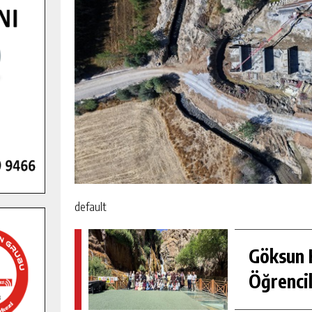
default
Göksun H
Öğrencil