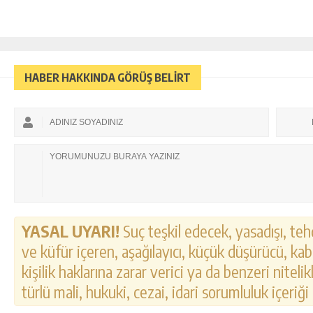
HABER HAKKINDA GÖRÜŞ BELİRT
YASAL UYARI!
Suç teşkil edecek, yasadışı, tehd
ve küfür içeren, aşağılayıcı, küçük düşürücü, kab
kişilik haklarına zarar verici ya da benzeri nitel
türlü mali, hukuki, cezai, idari sorumluluk içeriği