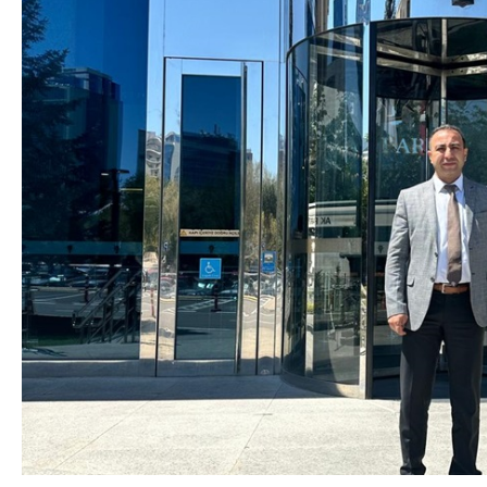
DA
GÖKSUN HAFIZLIK KIZ KUR’AN KURSU
ÖĞRENCILERINE DARENDE GEZISI.
GÜNLÜK HABER AKIŞI