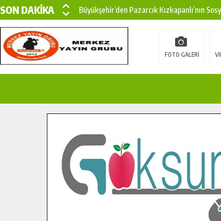
SON DAKİKA
Büyükşehir’den Pazarcık Kızkapanlı’nın Sos
Büyükşehir’den Pazarcık Kırsalına Modern Ul
Çin’den KSÜ’ye Uluslararası Başarı: Edinilen
FOTO GALERİ
VI
Büyükşehir, Türkoğlu Derebaşı Sokak’ta Sıca
Gençler Pusula Maraş Kampında Yeni Medya v
15 TEMMUZ’DA ŞEHİTLERİMİZ DUALARLA A
Büyükşehir, Göksun Kırsalında Ulaşım Konfor
İlçe Jandarma Komutanı Karakaya’dan Başkan
Bertiz’in Yeni Köprüsünde Sona Doğru.