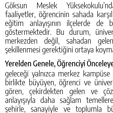
Göksun Meslek Yüksekokulu’n
faaliyetler, öğrencinin sahada karşı
eğitim anlayışının ilçelerde de ba
göstermektedir. Bu durum, üniver
merkezden değil, sahadan gelen
şekillenmesi gerektiğini ortaya koym
Yerelden Genele, Öğrenciyi Önceleye
geleceği yalnızca merkez kampüse od
birlikte büyüyen, öğrenci ve üniver
gören, çekirdekten gelen ve çö
anlayışıyla daha sağlam temellere 
şehirle, sanayiyle ve toplumla bü