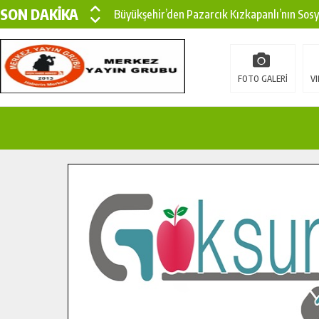
SON DAKİKA
Büyükşehir’den Pazarcık Kızkapanlı’nın Sos
Büyükşehir’den Pazarcık Kırsalına Modern Ul
Çin’den KSÜ’ye Uluslararası Başarı: Edinilen
FOTO GALERİ
VI
Büyükşehir, Türkoğlu Derebaşı Sokak’ta Sıca
Gençler Pusula Maraş Kampında Yeni Medya v
15 TEMMUZ’DA ŞEHİTLERİMİZ DUALARLA A
Büyükşehir, Göksun Kırsalında Ulaşım Konfor
İlçe Jandarma Komutanı Karakaya’dan Başkan
Bertiz’in Yeni Köprüsünde Sona Doğru.