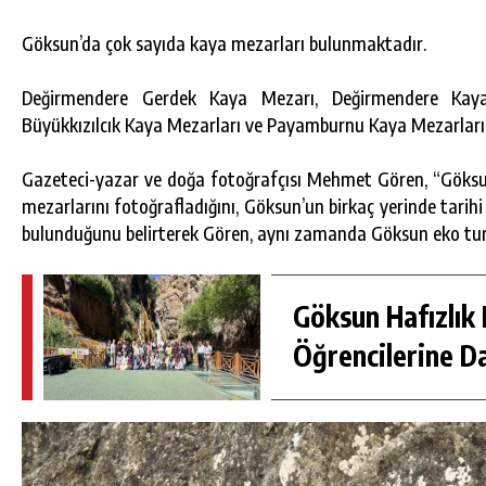
Göksun’da çok sayıda kaya mezarları bulunmaktadır.
Değirmendere Gerdek Kaya Mezarı, Değirmendere Kaya
Büyükkızılcık Kaya Mezarları ve Payamburnu Kaya Mezarları’
Gazeteci-yazar ve doğa fotoğrafçısı Mehmet Gören, “Göksun
mezarlarını fotoğrafladığını, Göksun’un birkaç yerinde tarihi e
bulunduğunu belirterek Gören, aynı zamanda Göksun eko turi
Göksun Hafızlık 
DA
GÖKSUN HAFIZLIK KIZ KUR’AN KURSU
ÖĞRENCILERINE DARENDE GEZISI.
Öğrencilerine D
GÜNLÜK HABER AKIŞI