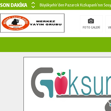
SON DAKİKA
Büyükşehir’den Pazarcık Kızkapanlı’nın Sos
Büyükşehir’den Pazarcık Kırsalına Modern Ul
Çin’den KSÜ’ye Uluslararası Başarı: Edinilen
FOTO GALERİ
VI
Büyükşehir, Türkoğlu Derebaşı Sokak’ta Sıca
Gençler Pusula Maraş Kampında Yeni Medya v
15 TEMMUZ’DA ŞEHİTLERİMİZ DUALARLA A
Büyükşehir, Göksun Kırsalında Ulaşım Konfor
İlçe Jandarma Komutanı Karakaya’dan Başkan
Bertiz’in Yeni Köprüsünde Sona Doğru.