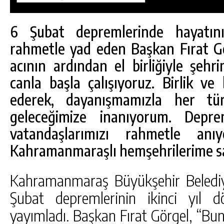
6 Şubat depremlerinde hayatını
rahmetle yad eden Başkan Fırat G
acının ardından el birliğiyle şehr
canla başla çalışıyoruz. Birlik ve
ederek, dayanışmamızla her tür
geleceğimize inanıyorum. Depr
vatandaşlarımızı rahmetle anı
Kahramanmaraşlı hemşehrilerime sab
DA
GÖKSUN HAFIZLIK KIZ KUR’AN KURSU
Kahramanmaraş Büyükşehir Belediy
ÖĞRENCILERINE DARENDE GEZISI.
Şubat depremlerinin ikinci yıl 
GÜNLÜK HABER AKIŞI
yayımladı. Başkan Fırat Görgel, “Bu