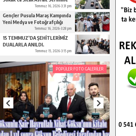
Başladı.
Temmuz 16, 2026-3:31 pm
Gençler Pusula Maraş Kampında
Yeni Medya ve Fotoğrafçılığı
Keşfetti.
Temmuz 16, 2026-3:28 pm
15 TEMMUZ’DA ŞEHİTLERİMİZ
DUALARLA ANILDI.
Temmuz 15, 2026-3:15 pm
POPÜLER FOTO GALERİLER