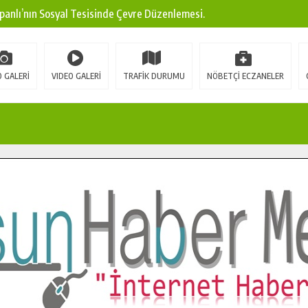
panlı’nın Sosyal Tesisinde Çevre Düzenlemesi.
ına Modern Ulaşım Yatırımı.
arı: Edinilen Bilgi Türk Tarımına Katkı Sağlayacak.
 GALERİ
VIDEO GALERİ
TRAFİK DURUMU
NÖBETÇİ ECZANELER
Sokak’ta Sıcak Asfalt Serimine Başladı.
 Yeni Medya ve Fotoğrafçılığı Keşfetti.
 DUALARLA ANILDI.
Ulaşım Konforunu Yükseltiyor.
ya’dan Başkan Cüce’ye Veda Ziyareti.
a Doğru.