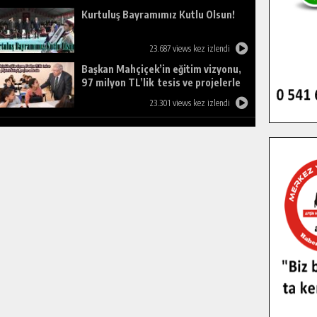
Kurtuluş Bayramımız Kutlu Olsun!
23.687 views kez izlendi
Başkan Mahçiçek’in eğitim vizyonu,
97 milyon TL’lik tesis ve projelerle
birleşti, gençlere umut oldu.
23.301 views kez izlendi