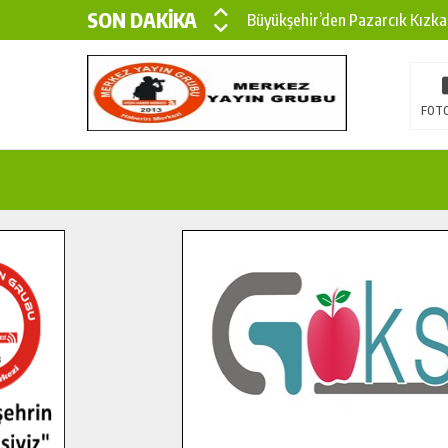
SON DAKİKA
Büyükşehir’den Pazarcık Kızka
Büyükşehir’den Pazarcık Kırsal
Çin’den KSÜ’ye Uluslararası Baş
FOTO
Büyükşehir, Türkoğlu Derebaşı 
Gençler Pusula Maraş Kampında
15 TEMMUZ’DA ŞEHİTLERİMİZ
Büyükşehir, Göksun Kırsalında 
İlçe Jandarma Komutanı Karaka
Bertiz’in Yeni Köprüsünde Son