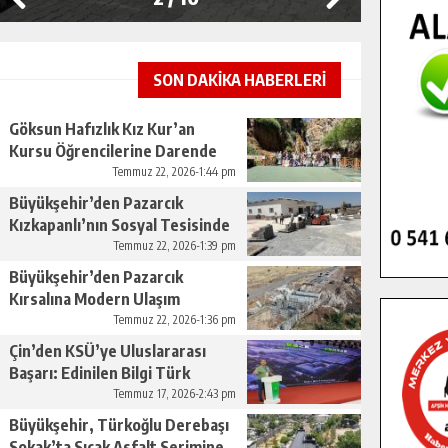
SON DAKİKA HABERLERİ
Göksun Hafızlık Kız Kur’an
Kursu Öğrencilerine Darende
Gezisi.
Temmuz 22, 2026-1:44 pm
Büyükşehir’den Pazarcık
Kızkapanlı’nın Sosyal Tesisinde
Çevre Düzenlemesi.
Temmuz 22, 2026-1:39 pm
Büyükşehir’den Pazarcık
Kırsalına Modern Ulaşım
Yatırımı.
Temmuz 22, 2026-1:36 pm
Çin’den KSÜ’ye Uluslararası
Başarı: Edinilen Bilgi Türk
Tarımına Katkı Sağlayacak.
Temmuz 17, 2026-2:43 pm
Büyükşehir, Türkoğlu Derebaşı
Sokak’ta Sıcak Asfalt Serimine