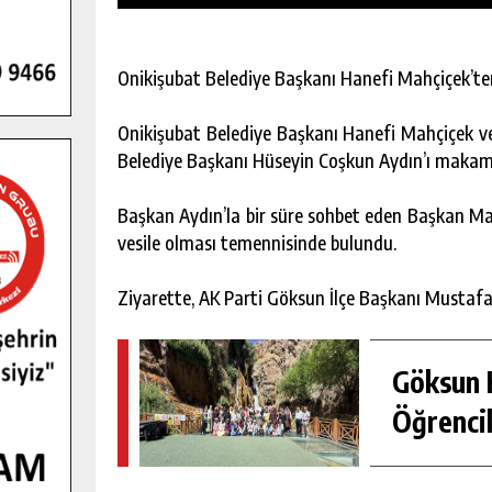
Onikişubat Belediye Başkanı Hanefi Mahçiçek’ten
Onikişubat Belediye Başkanı Hanefi Mahçiçek ve
Belediye Başkanı Hüseyin Coşkun Aydın’ı makamı
Başkan Aydın’la bir süre sohbet eden Başkan Mah
vesile olması temennisinde bulundu.
Ziyarette, AK Parti Göksun İlçe Başkanı Mustafa 
Göksun H
GENÇLER PUSULA MARAŞ KAMPI
YENI MEDYA VE FOTOĞRAFÇILIĞI
Öğrencil
KEŞFETTI.
GÜNLÜK HABER AKIŞI