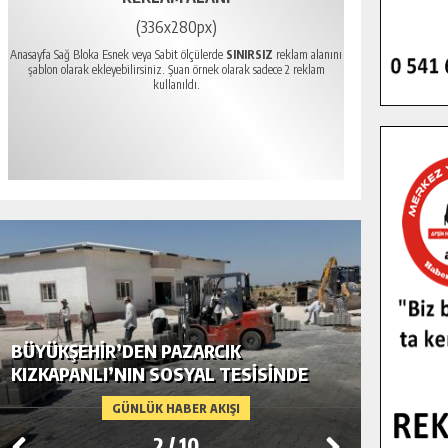
(336x280px)
Anasayfa Sağ Bloka Esnek veya Sabit ölçülerde
SINIRSIZ
reklam alanını
şablon olarak ekleyebilirsiniz. Şuan örnek olarak sadece 2 reklam
kullanıldı.
BÜYÜKŞEHIR’DEN PAZARCIK
BÜYÜKŞ
KIZKAPANLI’NIN SOSYAL TESISINDE
MODERN
ÇEVRE DÜZENLEMESI.
GÜNLÜK HABER AKIŞI
2
/
10