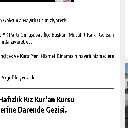
 Göksun’a Hayırlı Olsun ziyareti!
 AK Parti Onikişubat İlçe Başkanı Mücahit Kara, Göksun
nda ziyaret etti.
çiçek ve Kara, Yeni Hizmet Binamızın hayırlı hizmetlere
Akgül’de yer aldı.
afızlık Kız Kur’an Kursu
NDA
GÖKSUN HAFIZLIK KIZ KUR’AN KURSU
ÖĞRENCILERINE DARENDE GEZISI.
erine Darende Gezisi.
GÜNLÜK HABER AKIŞI