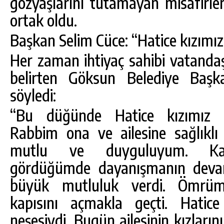
gözyaşlarını tutamayan misafirle
ortak oldu.
Başkan Selim Cüce: “Hatice kızımız
Her zaman ihtiyaç sahibi vatandaş
belirten Göksun Belediye Başka
söyledi:
“Bu düğünde Hatice kızımız gö
Rabbim ona ve ailesine sağlıklı
mutlu ve duyguluyum. Katıl
gördüğümde dayanışmanın deva
büyük mutluluk verdi. Ömrüm
kapısını açmakla geçti. Hatice
neşesiydi. Bugün ailesinin kızların