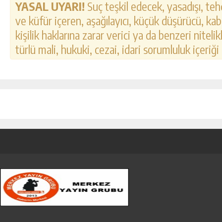
YASAL UYARI!
Suç teşkil edecek, yasadışı, tehd
ve küfür içeren, aşağılayıcı, küçük düşürücü, kab
kişilik haklarına zarar verici ya da benzeri nitel
türlü mali, hukuki, cezai, idari sorumluluk içeriği