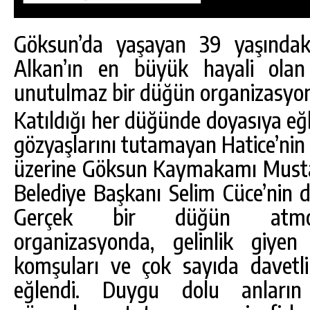
Göksun’da yaşayan 39 yaşındaki 
Alkan’ın en büyük hayali olan 
unutulmaz bir düğün organizasyonu
Katıldığı her düğünde doyasıya eğl
gözyaşlarını tutamayan Hatice’nin b
üzerine Göksun Kaymakamı Musta
Belediye Başkanı Selim Cüce’nin d
Gerçek bir düğün atmosf
organizasyonda, gelinlik giyen 
DA
GÖKSUN HAFIZLIK KIZ KUR’AN KURSU
ÖĞRENCILERINE DARENDE GEZISI.
komşuları ve çok sayıda davetli
eğlendi. Duygu dolu anların
GÜNLÜK HABER AKIŞI