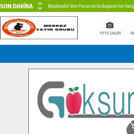
SON DAKİKA
Büyükşehir’den Pazarcık Kızkapanlı’nın Sos
Büyükşehir’den Pazarcık Kırsalına Modern Ul
Çin’den KSÜ’ye Uluslararası Başarı: Edinilen
FOTO GALERİ
VI
Büyükşehir, Türkoğlu Derebaşı Sokak’ta Sıca
Gençler Pusula Maraş Kampında Yeni Medya v
15 TEMMUZ’DA ŞEHİTLERİMİZ DUALARLA A
Büyükşehir, Göksun Kırsalında Ulaşım Konfor
İlçe Jandarma Komutanı Karakaya’dan Başkan
Bertiz’in Yeni Köprüsünde Sona Doğru.