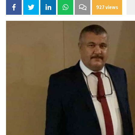
927 views
DA
GÖKSUN HAFIZLIK KIZ KUR’AN KURSU
ÖĞRENCILERINE DARENDE GEZISI.
GÜNLÜK HABER AKIŞI