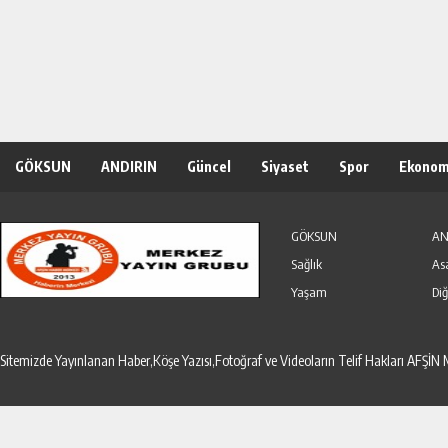
GÖKSUN
ANDIRIN
Güncel
Siyaset
Spor
Ekonom
Özel Haber
Seri İlanlar
GÖKSUN
AN
Sağlık
As
Yaşam
Diğ
Sitemizde Yayınlanan Haber,Köşe Yazısı,Fotoğraf ve Videoların Telif Hakları AF