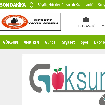
SON DAKİKA
Büyükşehir’den Pazarcık Kızkapanlı’nın Sos
Büyükşehir’den Pazarcık Kırsalına Modern Ul
Çin’den KSÜ’ye Uluslararası Başarı: Edinilen
FOTO GALERİ
VI
Büyükşehir, Türkoğlu Derebaşı Sokak’ta Sıca
GÖKSUN
ANDIRIN
Gençler Pusula Maraş Kampında Yeni Medya v
Güncel
Siyaset
Spor
Ekono
15 TEMMUZ’DA ŞEHİTLERİMİZ DUALARLA A
Büyükşehir, Göksun Kırsalında Ulaşım Konfor
İlçe Jandarma Komutanı Karakaya’dan Başkan
Bertiz’in Yeni Köprüsünde Sona Doğru.