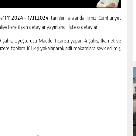
de
11.11.2024 – 17.11.2024
tarihleri arasında ilimiz Cumhuriyet
iyetlere ilişkin detaylar yayınlandı. İşte o detaylar;
89 şahıs, Uyuşturucu Madde Ticareti yapan 4 şahıs, İkamet ve
k üzere toplam 101 kişi yakalanarak adli makamlara sevk edilmiş,
NDA
GÖKSUN HAFIZLIK KIZ KUR’AN KURSU
ÖĞRENCILERINE DARENDE GEZISI.
GÜNLÜK HABER AKIŞI