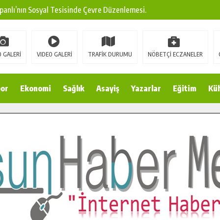
panlı’nın Sosyal Tesisinde Çevre Düzenlemesi.
ına Modern Ulaşım Yatırımı.
arı: Edinilen Bilgi Türk Tarımına Katkı Sağlayacak.
 GALERİ
VIDEO GALERİ
TRAFİK DURUMU
NÖBETÇİ ECZANELER
Sokak’ta Sıcak Asfalt Serimine Başladı.
 Yeni Medya ve Fotoğrafçılığı Keşfetti.
or
Ekonomi
Sağlık
Asayiş
Yazarlar
Eğitim
Kül
 DUALARLA ANILDI.
Ulaşım Konforunu Yükseltiyor.
ya’dan Başkan Cüce’ye Veda Ziyareti.
a Doğru.