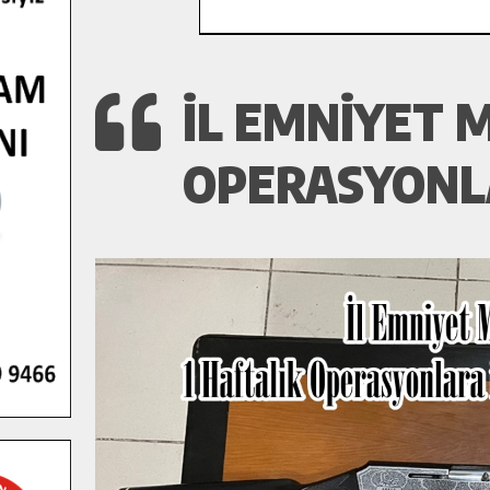
İL EMNIYET 
OPERASYONLA