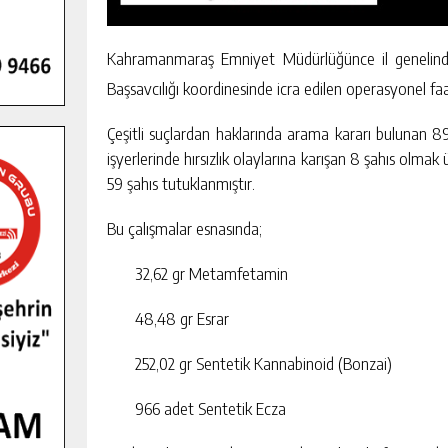
Kahramanmaraş Emniyet Müdürlüğünce il genelin
Başsavcılığı koordinesinde icra edilen operasyonel faal
Çeşitli suçlardan haklarında arama kararı bulunan 
işyerlerinde hırsızlık olaylarına karışan 8 şahıs olma
59 şahıs tutuklanmıştır.
Bu çalışmalar esnasında;
32,62 gr Metamfetamin
48,48 gr Esrar
GENÇLER PUSULA MARAŞ KAMPI
252,02 gr Sentetik Kannabinoid (Bonzai)
YENI MEDYA VE FOTOĞRAFÇILIĞI
KEŞFETTI.
966 adet Sentetik Ecza
GÜNLÜK HABER AKIŞI