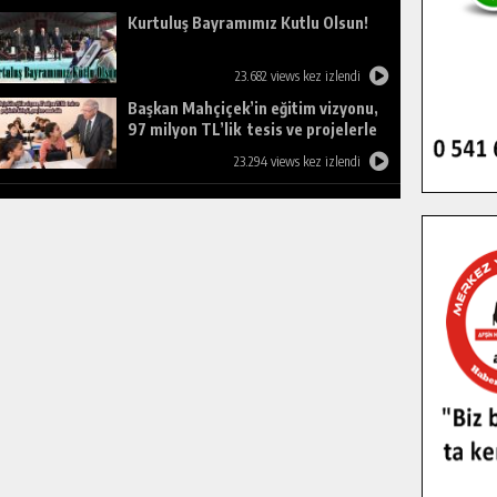
Kurtuluş Bayramımız Kutlu Olsun!
23.682 views kez izlendi
Başkan Mahçiçek’in eğitim vizyonu,
97 milyon TL’lik tesis ve projelerle
birleşti, gençlere umut oldu.
23.294 views kez izlendi