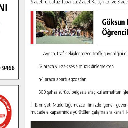
6 adet ruhsatsız Tabanca, 2 adet Kalaşnikof ve 3 adet 
Göksun H
Öğrencil
Ayrıca, trafik ekiplerimizce trafik güvenliğini
57 araca yüksek sesle müzik dinlemekten
44 araca abartı egzozdan
309 şahsa sürücü belgesiz araç kullanmaktan işlem
İl Emniyet Müdürlüğümüzce ilimizde genel güvenl
mücadele kapsamında yürütülen çalışmalara kararlılık