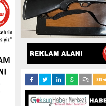
819 v