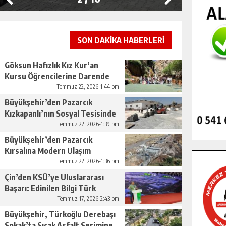
SON DAKİKA HABERLERİ
Göksun Hafızlık Kız Kur’an
Kursu Öğrencilerine Darende
Gezisi.
Temmuz 22, 2026-1:44 pm
Büyükşehir’den Pazarcık
Kızkapanlı’nın Sosyal Tesisinde
Çevre Düzenlemesi.
Temmuz 22, 2026-1:39 pm
Büyükşehir’den Pazarcık
Kırsalına Modern Ulaşım
Yatırımı.
Temmuz 22, 2026-1:36 pm
Çin’den KSÜ’ye Uluslararası
Başarı: Edinilen Bilgi Türk
Tarımına Katkı Sağlayacak.
Temmuz 17, 2026-2:43 pm
Büyükşehir, Türkoğlu Derebaşı
Sokak’ta Sıcak Asfalt Serimine