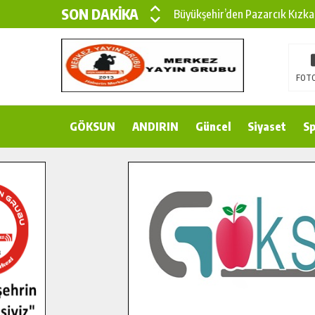
SON DAKİKA
Büyükşehir’den Pazarcık Kızka
Büyükşehir’den Pazarcık Kırsal
Çin’den KSÜ’ye Uluslararası Baş
FOTO
Büyükşehir, Türkoğlu Derebaşı 
GÖKSUN
ANDIRIN
Gençler Pusula Maraş Kampında
Güncel
Siyaset
Sp
15 TEMMUZ’DA ŞEHİTLERİMİZ
Büyükşehir, Göksun Kırsalında 
İlçe Jandarma Komutanı Karaka
Bertiz’in Yeni Köprüsünde Son