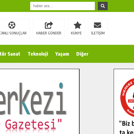
CANLI SONUÇLAR
HABER GÖNDER
KÜNYE
İLETİŞİM
tür Sanat
Teknoloji
Yaşam
Diğer