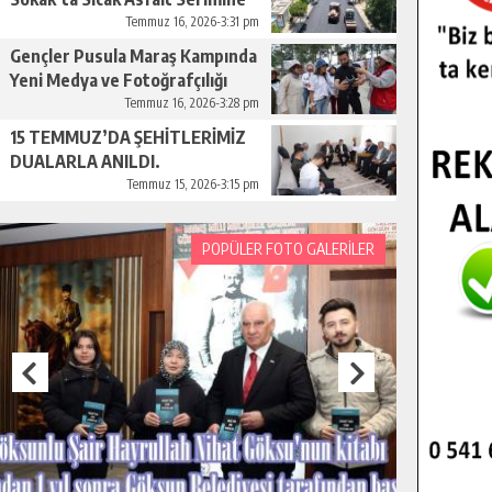
Başladı.
Temmuz 16, 2026-3:31 pm
Gençler Pusula Maraş Kampında
Yeni Medya ve Fotoğrafçılığı
Keşfetti.
Temmuz 16, 2026-3:28 pm
15 TEMMUZ’DA ŞEHİTLERİMİZ
DUALARLA ANILDI.
Temmuz 15, 2026-3:15 pm
POPÜLER FOTO GALERİLER