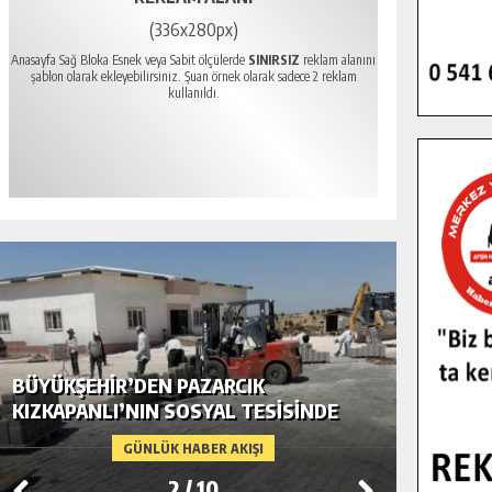
(336x280px)
Anasayfa Sağ Bloka Esnek veya Sabit ölçülerde
SINIRSIZ
reklam alanını
şablon olarak ekleyebilirsiniz. Şuan örnek olarak sadece 2 reklam
kullanıldı.
BÜYÜKŞEHIR’DEN PAZARCIK
BÜYÜKŞ
KIZKAPANLI’NIN SOSYAL TESISINDE
MODERN
ÇEVRE DÜZENLEMESI.
GÜNLÜK HABER AKIŞI
2
/
10