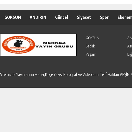
GÖKSUN
ANDIRIN
Güncel
Siyaset
Spor
Ekonom
Özel Haber
Seri İlanlar
GÖKSUN
AN
Sağlık
As
Yaşam
Diğ
Sitemizde Yayınlanan Haber,Köşe Yazısı,Fotoğraf ve Videoların Telif Hakları AF