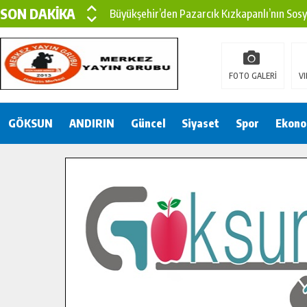
SON DAKİKA
Büyükşehir’den Pazarcık Kızkapanlı’nın Sos
Büyükşehir’den Pazarcık Kırsalına Modern Ul
Çin’den KSÜ’ye Uluslararası Başarı: Edinilen
FOTO GALERİ
VI
Büyükşehir, Türkoğlu Derebaşı Sokak’ta Sıca
GÖKSUN
ANDIRIN
Gençler Pusula Maraş Kampında Yeni Medya v
Güncel
Siyaset
Spor
Ekono
15 TEMMUZ’DA ŞEHİTLERİMİZ DUALARLA A
Büyükşehir, Göksun Kırsalında Ulaşım Konfor
İlçe Jandarma Komutanı Karakaya’dan Başkan
Bertiz’in Yeni Köprüsünde Sona Doğru.