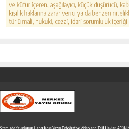
ve küfür içeren, aşağılayıcı, küçük düşürücü, kab
kişilik haklarına zarar verici ya da benzeri nitel
türlü mali, hukuki, cezai, idari sorumluluk içeriği
Sitemizde Yayınlanan Haber,Köşe Yazısı,Fotoğraf ve Videoların Telif Hakları AF