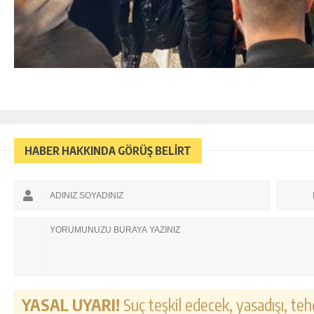
HABER HAKKINDA GÖRÜŞ BELİRT
YASAL UYARI!
Suç teşkil edecek, yasadışı, tehd