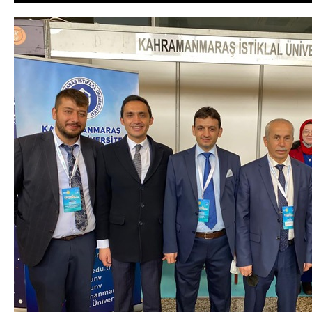
DA
GÖKSUN HAFIZLIK KIZ KUR’AN KURSU
ÖĞRENCILERINE DARENDE GEZISI.
GÜNLÜK HABER AKIŞI