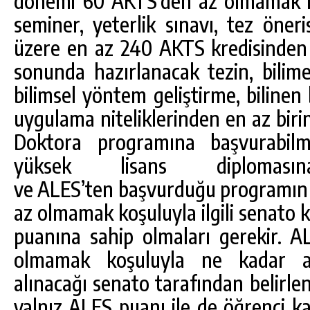
dönemi 60 AKTS’den az olmamak ko
seminer, yeterlik sınavı, tez öner
üzere en az 240 AKTS kredisinden 
sonunda hazırlanacak tezin, bilime
bilimsel yöntem geliştirme, bilinen
uygulama niteliklerinden en az birin
Doktora programına başvurabilme
yüksek lisans diploması
ve ALES’ten başvurduğu programın
az olmamak koşuluyla ilgili senato k
puanına sahip olmaları gerekir. 
olmamak koşuluyla ne kadar ağı
alınacağı senato tarafından belirl
yalnız ALES puanı ile de öğrenci ka