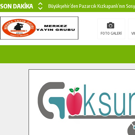
SON DAKİKA
Büyükşehir’den Pazarcık Kızkapanlı’nın Sos
Büyükşehir’den Pazarcık Kırsalına Modern Ul
Çin’den KSÜ’ye Uluslararası Başarı: Edinilen
FOTO GALERİ
VI
Büyükşehir, Türkoğlu Derebaşı Sokak’ta Sıca
Gençler Pusula Maraş Kampında Yeni Medya v
15 TEMMUZ’DA ŞEHİTLERİMİZ DUALARLA A
Büyükşehir, Göksun Kırsalında Ulaşım Konfor
İlçe Jandarma Komutanı Karakaya’dan Başkan
Bertiz’in Yeni Köprüsünde Sona Doğru.