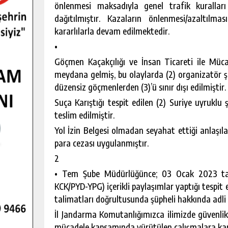
önlenmesi maksadıyla genel trafik kuralları 
dağıtılmıştır. Kazaların önlenmesi/azaltılma
kararlılarla devam edilmektedir.
•
Göçmen Kaçakçılığı ve İnsan Ticareti ile Müc
meydana gelmiş, bu olaylarda (2) organizatör ş
düzensiz göçmenlerden (3)’ü sınır dışı edilmiştir.
Suça Karıştığı tespit edilen (2) Suriye uyruk
teslim edilmiştir.
Yol İzin Belgesi olmadan seyahat ettiği anlaşıl
para cezası uygulanmıştır.
2
• Tem Şube Müdürlüğünce; 03 Ocak 2023 tar
KCK/PYD-YPG) içerikli paylaşımlar yaptığı tespi
talimatları doğrultusunda şüpheli hakkında adli i
İl Jandarma Komutanlığımızca ilimizde güvenli
mücadele kapsamında yürütülen çalışmalara kara