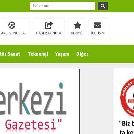
CANLI SONUÇLAR
HABER GÖNDER
KÜNYE
İLETİŞİM
tür Sanat
Teknoloji
Yaşam
Diğer