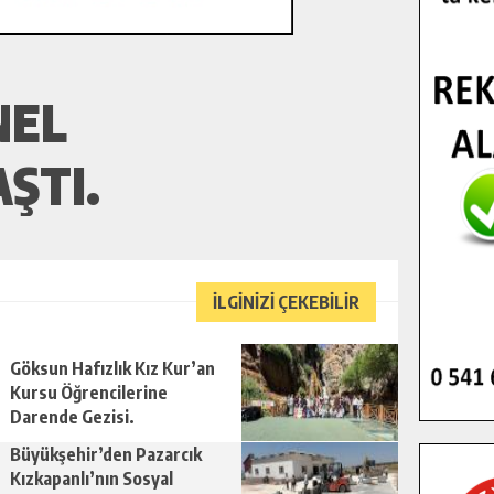
NEL
ŞTI.
İLGİNİZİ ÇEKEBİLİR
Göksun Hafızlık Kız Kur’an
Kursu Öğrencilerine
Darende Gezisi.
Büyükşehir’den Pazarcık
Kızkapanlı’nın Sosyal