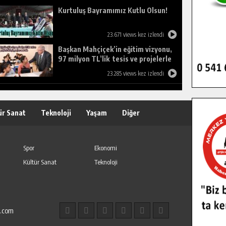
Kurtuluş Bayramımız Kutlu Olsun!
23.671 views kez izlendi
Başkan Mahçiçek’in eğitim vizyonu,
97 milyon TL’lik tesis ve projelerle
birleşti, gençlere umut oldu.
23.285 views kez izlendi
ür Sanat
Teknoloji
Yaşam
Diğer
Spor
Ekonomi
Kültür Sanat
Teknoloji
l.com