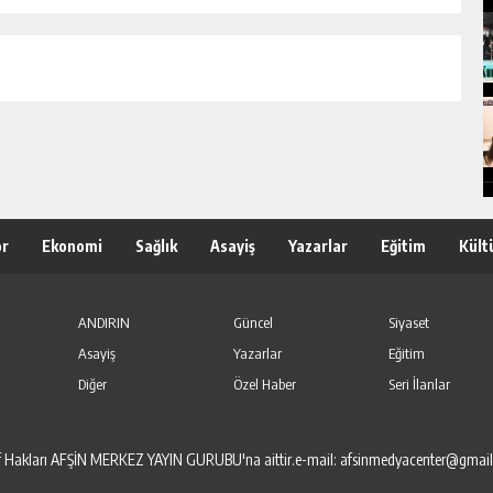
or
Ekonomi
Sağlık
Asayiş
Yazarlar
Eğitim
Kült
ANDIRIN
Güncel
Siyaset
Asayiş
Yazarlar
Eğitim
Diğer
Özel Haber
Seri İlanlar
elif Hakları AFŞİN MERKEZ YAYIN GURUBU'na aittir.e-mail: afsinmedyacenter@gmai