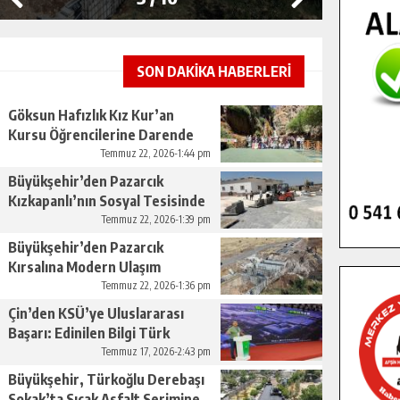
SON DAKİKA HABERLERİ
Göksun Hafızlık Kız Kur’an
Kursu Öğrencilerine Darende
Gezisi.
Temmuz 22, 2026-1:44 pm
Büyükşehir’den Pazarcık
Kızkapanlı’nın Sosyal Tesisinde
Çevre Düzenlemesi.
Temmuz 22, 2026-1:39 pm
Büyükşehir’den Pazarcık
Kırsalına Modern Ulaşım
Yatırımı.
Temmuz 22, 2026-1:36 pm
Çin’den KSÜ’ye Uluslararası
Başarı: Edinilen Bilgi Türk
Tarımına Katkı Sağlayacak.
Temmuz 17, 2026-2:43 pm
Büyükşehir, Türkoğlu Derebaşı
Sokak’ta Sıcak Asfalt Serimine