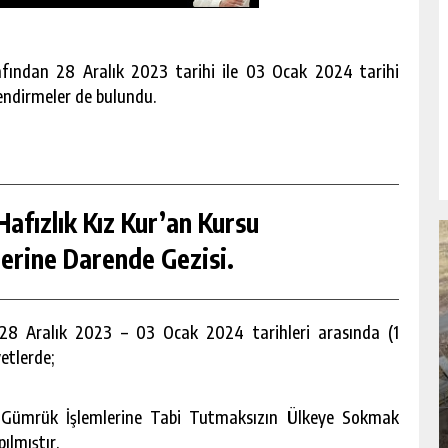
ından 28 Aralık 2023 tarihi ile 03 Ocak 2024 tarihi
lendirmeler de bulundu.
afızlık Kız Kur’an Kursu
erine Darende Gezisi.
8 Aralık 2023 – 03 Ocak 2024 tarihleri arasında (1
RSU
BÜYÜKŞEHIR’DEN PAZARCIK
etlerde;
KIZKAPANLI’NIN SOSYAL TESISINDE
ÇEVRE DÜZENLEMESI.
GÜNLÜK HABER AKIŞI
 Gümrük İşlemlerine Tabi Tutmaksızın Ülkeye Sokmak
ılmıştır.