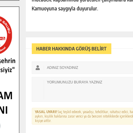
Kamuoyuna saygıyla duyurulur.
HABER HAKKINDA GÖRÜŞ BELİRT
YASAL UYARI!
Suç teşkil edecek, yasadışı, tehditkar, rahatsız edici, 
aykırı, kişilik haklarına zarar verici ya da benzeri niteliklerde içerikl
kişiye aittir.