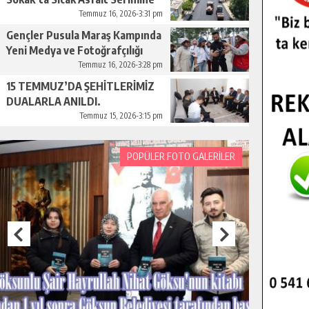
Başladı.
Temmuz 16, 2026-3:31 pm
Gençler Pusula Maraş Kampında
Yeni Medya ve Fotoğrafçılığı
Keşfetti.
Temmuz 16, 2026-3:28 pm
15 TEMMUZ’DA ŞEHİTLERİMİZ
DUALARLA ANILDI.
Temmuz 15, 2026-3:15 pm
POPÜLER FOTO GALERİLER