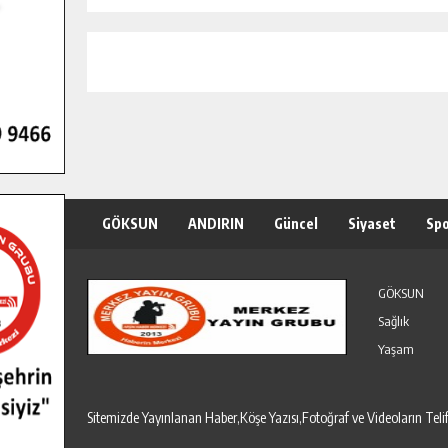
GÖKSUN
ANDIRIN
Güncel
Siyaset
Sp
Özel Haber
Seri İlanlar
GÖKSUN
Sağlık
Yaşam
Sitemizde Yayınlanan Haber,Köşe Yazısı,Fotoğraf ve Videoların T