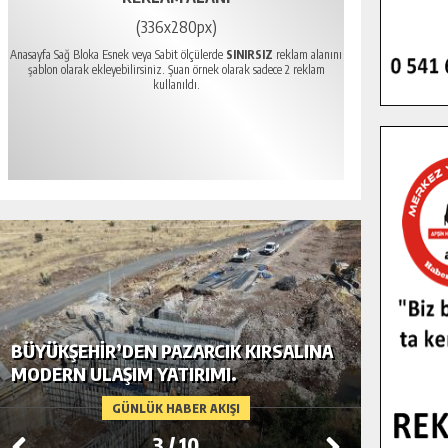
(336x280px)
Anasayfa Sağ Bloka Esnek veya Sabit ölçülerde
SINIRSIZ
reklam alanını
şablon olarak ekleyebilirsiniz. Şuan örnek olarak sadece 2 reklam
kullanıldı.
BÜYÜKŞEHIR’DEN PAZARCIK KIRSALINA
GÖKSUN
MODERN ULAŞIM YATIRIMI.
TEMMUZ
GÜNLÜK HABER AKIŞI
3
/
10