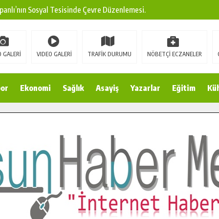
ına Modern Ulaşım Yatırımı.
arı: Edinilen Bilgi Türk Tarımına Katkı Sağlayacak.
Sokak’ta Sıcak Asfalt Serimine Başladı.
 GALERİ
VIDEO GALERİ
TRAFİK DURUMU
NÖBETÇİ ECZANELER
 Yeni Medya ve Fotoğrafçılığı Keşfetti.
or
Ekonomi
Sağlık
Asayiş
Yazarlar
Eğitim
Kül
 DUALARLA ANILDI.
Ulaşım Konforunu Yükseltiyor.
ya’dan Başkan Cüce’ye Veda Ziyareti.
a Doğru.