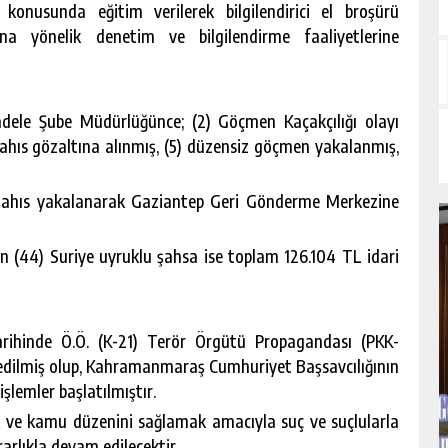
konusunda eğitim verilerek bilgilendirici el broşürü
sına yönelik denetim ve bilgilendirme faaliyetlerine
adele Şube Müdürlüğünce; (2) Göçmen Kaçakçılığı olayı
ahıs gözaltına alınmış, (5) düzensiz göçmen yakalanmış,
lu şahıs yakalanarak Gaziantep Geri Gönderme Merkezine
an (44) Suriye uyruklu şahsa ise toplam 126.104 TL idari
ihinde Ö.Ö. (K-21) Terör Örgütü Propagandası (PKK-
t edilmiş olup, Kahramanmaraş Cumhuriyet Başsavcılığının
şlemler başlatılmıştır.
k ve kamu düzenini sağlamak amacıyla suç ve suçlularla
rlıkla devam edilecektir.