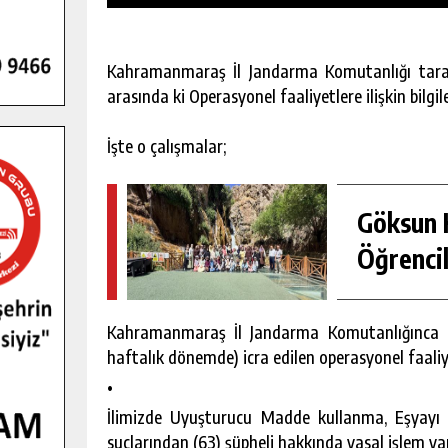
Kahramanmaraş İl Jandarma Komutanlığı taraf
arasında ki Operasyonel faaliyetlere ilişkin bilgi
İşte o çalışmalar;
Göksun H
Öğrencil
Kahramanmaraş İl Jandarma Komutanlığınca 2
Ş KAMPINDA
GÖKSUN HAFIZLIK KIZ KUR’AN KU
haftalık dönemde) icra edilen operasyonel faaliy
FÇILIĞI
ÖĞRENCILERINE DARENDE GEZISI.
•
KIŞI
GÜNLÜK HABER AKIŞI
İlimizde Uyuşturucu Madde kullanma, Eşyayı
suçlarından (63) şüpheli hakkında yasal işlem yap