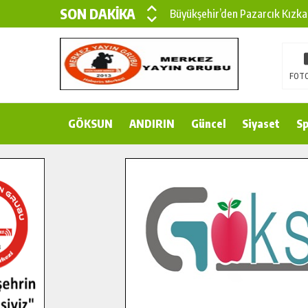
SON DAKİKA
Büyükşehir’den Pazarcık Kırsal
Çin’den KSÜ’ye Uluslararası Baş
Büyükşehir, Türkoğlu Derebaşı 
FOTO
Gençler Pusula Maraş Kampında
GÖKSUN
ANDIRIN
Güncel
Siyaset
Sp
15 TEMMUZ’DA ŞEHİTLERİMİZ
Büyükşehir, Göksun Kırsalında 
İlçe Jandarma Komutanı Karaka
Bertiz’in Yeni Köprüsünde Son