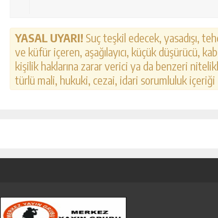
YASAL UYARI!
Suç teşkil edecek, yasadışı, tehd
ve küfür içeren, aşağılayıcı, küçük düşürücü, kab
kişilik haklarına zarar verici ya da benzeri nitel
türlü mali, hukuki, cezai, idari sorumluluk içeriği