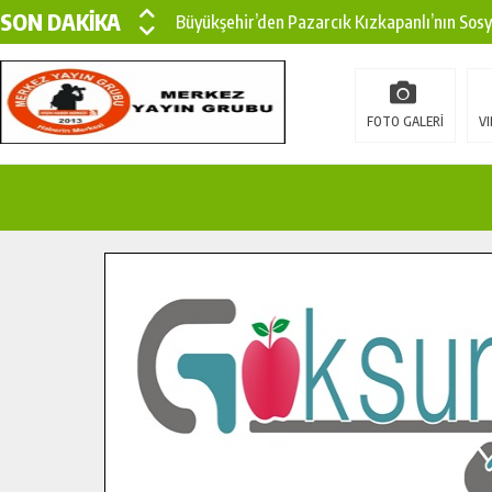
SON DAKİKA
Büyükşehir’den Pazarcık Kızkapanlı’nın Sos
Büyükşehir’den Pazarcık Kırsalına Modern Ul
Çin’den KSÜ’ye Uluslararası Başarı: Edinilen
FOTO GALERİ
VI
Büyükşehir, Türkoğlu Derebaşı Sokak’ta Sıca
Gençler Pusula Maraş Kampında Yeni Medya v
15 TEMMUZ’DA ŞEHİTLERİMİZ DUALARLA A
Büyükşehir, Göksun Kırsalında Ulaşım Konfor
İlçe Jandarma Komutanı Karakaya’dan Başkan
Bertiz’in Yeni Köprüsünde Sona Doğru.