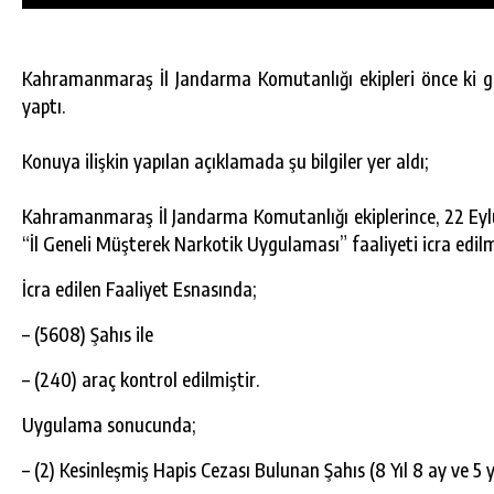
Kahramanmaraş İl Jandarma Komutanlığı ekipleri önce ki g
yaptı.
Konuya ilişkin yapılan açıklamada şu bilgiler yer aldı;
Kahramanmaraş İl Jandarma Komutanlığı ekiplerince, 22 Eyl
“İl Geneli Müşterek Narkotik Uygulaması” faaliyeti icra edilm
İcra edilen Faaliyet Esnasında;
– (5608) Şahıs ile
– (240) araç kontrol edilmiştir.
DA
GÖKSUN HAFIZLIK KIZ KUR’AN KURSU
ÖĞRENCILERINE DARENDE GEZISI.
Uygulama sonucunda;
GÜNLÜK HABER AKIŞI
– (2) Kesinleşmiş Hapis Cezası Bulunan Şahıs (8 Yıl 8 ay ve 5 y